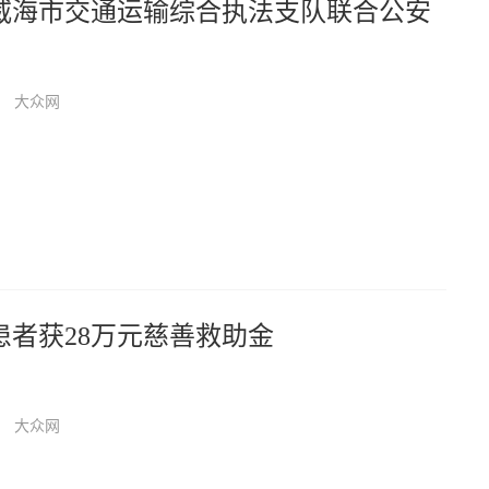
—威海市交通运输综合执法支队联合公安
式执法宣传
大众网
患者获28万元慈善救助金
大众网