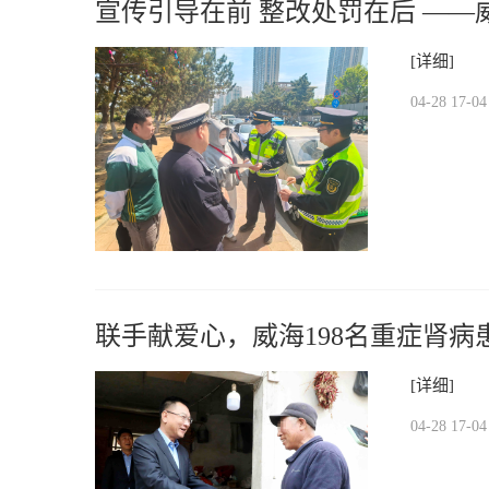
宣传引导在前 整改处罚在后 —
交管部门开展环海路租赁车辆说理
[详细]
04-28 17-04
联手献爱心，威海198名重症肾病
[详细]
04-28 17-04