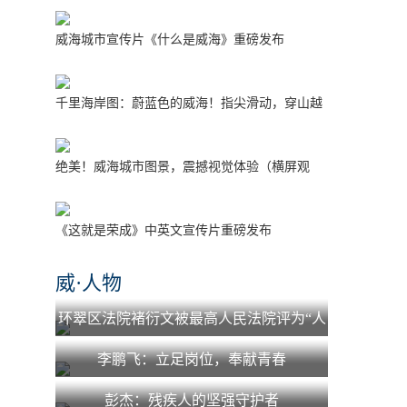
威海城市宣传片《什么是威海》重磅发布
千里海岸图：蔚蓝色的威海！指尖滑动，穿山越
海！
绝美！威海城市图景，震撼视觉体验（横屏观
看）
《这就是荣成》中英文宣传片重磅发布
威·人物
环翠区法院褚衍文被最高人民法院评为“人
民法院少年法庭工作先进个人”
李鹏飞：立足岗位，奉献青春
彭杰：残疾人的坚强守护者