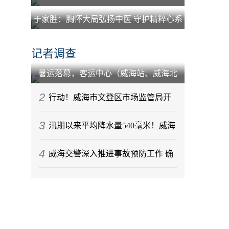
于家胜：胸怀大局弘扬中医 守护精粹心系
百姓
记者调查
暑运落幕，客运中心（威海站、威海北
站）到发旅客212.88万人次
2
行动！威海市文登区市场监管局开
3
展节前月饼专项监督检查
汛期以来平均降水量540毫米！威海
4
今年气候情况发布
威海交警深入推进事故预防工作 确
保辖区道路交通秩序稳定