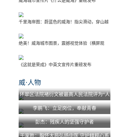
威海城市宣传片《什么是威海》重磅发布
千里海岸图：蔚蓝色的威海！指尖滑动，穿山越
海！
绝美！威海城市图景，震撼视觉体验（横屏观
看）
《这就是荣成》中英文宣传片重磅发布
威·人物
环翠区法院褚衍文被最高人民法院评为“人
民法院少年法庭工作先进个人”
李鹏飞：立足岗位，奉献青春
彭杰：残疾人的坚强守护者
于家胜：胸怀大局弘扬中医 守护精粹心系