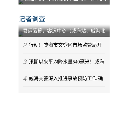
百姓
记者调查
暑运落幕，客运中心（威海站、威海北
站）到发旅客212.88万人次
2
行动！威海市文登区市场监管局开
3
展节前月饼专项监督检查
汛期以来平均降水量540毫米！威海
4
今年气候情况发布
威海交警深入推进事故预防工作 确
保辖区道路交通秩序稳定