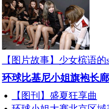
【图片故事】少女槟语的sho
环球比基尼小姐旗袍长廊
【图刊】盛夏狂享曲
环球小姐大赛北京区域