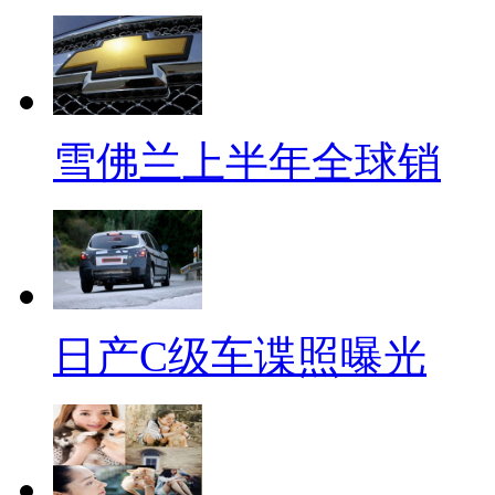
雪佛兰上半年全球销
日产C级车谍照曝光