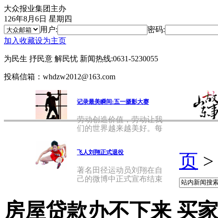
大众报业集团主办
126年8月6日 星期四
用户:
密码:
加入收藏
设为主页
为民生 抒民意 解民忧
新闻热线:0631-5230055
投稿信箱：whdzw2012@163.com
记录最美瞬间:五一摄影大赛
劳动创造价值，劳动让我
们的世界越来越美好。每
天，在
飞人刘翔正式退役
页
著名田径运动员刘翔在自
己的微博中正式宣布结束
自己的
房屋贷款办不下来 买