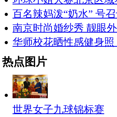
百名辣妈泼“奶水” 号
南京时尚婚纱秀 靓眼
华师校花晒性感健身照
热点图片
世界女子九球锦标赛