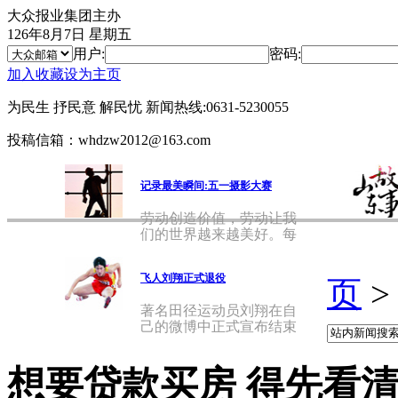
大众报业集团主办
126年8月7日 星期五
用户:
密码:
加入收藏
设为主页
为民生 抒民意 解民忧
新闻热线:0631-5230055
投稿信箱：whdzw2012@163.com
记录最美瞬间:五一摄影大赛
劳动创造价值，劳动让我
们的世界越来越美好。每
天，在
飞人刘翔正式退役
页
著名田径运动员刘翔在自
己的微博中正式宣布结束
自己的
想要贷款买房 得先看