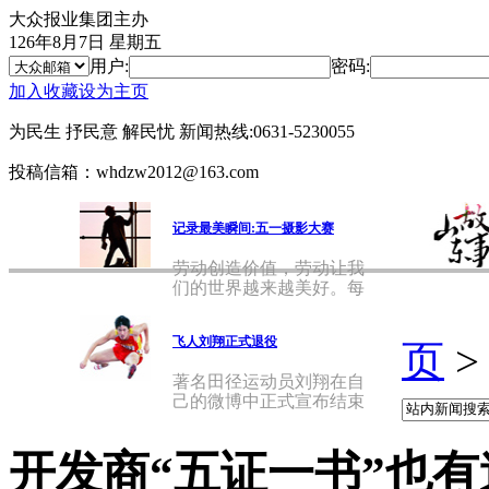
大众报业集团主办
126年8月7日 星期五
用户:
密码:
加入收藏
设为主页
为民生 抒民意 解民忧
新闻热线:0631-5230055
投稿信箱：whdzw2012@163.com
记录最美瞬间:五一摄影大赛
劳动创造价值，劳动让我
们的世界越来越美好。每
天，在
飞人刘翔正式退役
页
著名田径运动员刘翔在自
己的微博中正式宣布结束
自己的
开发商“五证一书”也