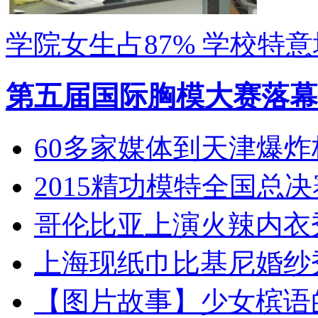
学院女生占87% 学校特
第五届国际胸模大赛落幕
60多家媒体到天津爆炸
2015精功模特全国总决
哥伦比亚上演火辣内衣
上海现纸巾比基尼婚纱
【图片故事】少女槟语的