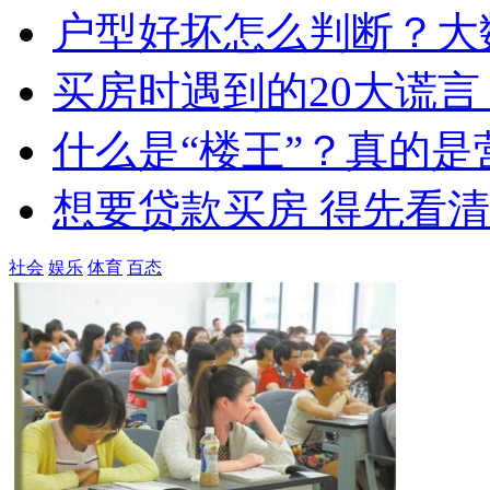
户型好坏怎么判断？大
买房时遇到的20大谎言
什么是“楼王”？真的
想要贷款买房 得先看
社会
娱乐
体育
百态