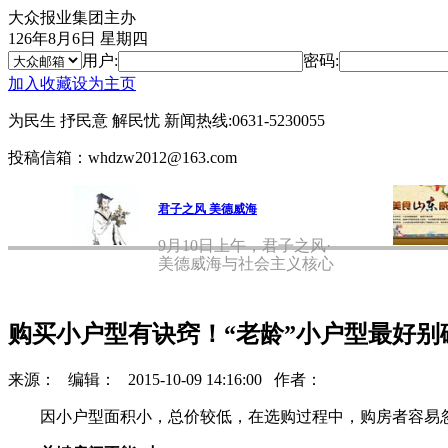
大众报业集团主办
126年8月6日 星期四
用户:
密码:
加入收藏
设为主页
为民生 抒民意 解民忧
新闻热线:0631-5230055
投稿信箱：whdzw2012@163.com
君子之风 美德威海
9月10日上午，君子之风·
美德威海与社会主义核心
价值
购买小户型有诀窍！“老龄”小户型最好别
来源：
编辑：
2015-10-09 14:16:00
作者：
因小户型面积小，总价较低，在选购过程中，购房者容易忽