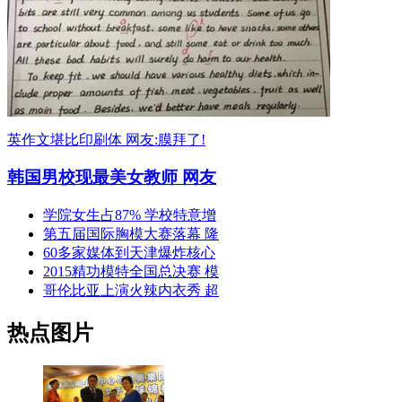
英作文堪比印刷体 网友:膜拜了!
韩国男校现最美女教师 网友
学院女生占87% 学校特意增
第五届国际胸模大赛落幕 隆
60多家媒体到天津爆炸核心
2015精功模特全国总决赛 模
哥伦比亚上演火辣内衣秀 超
热点图片