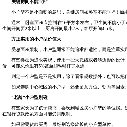
关键房间不能“小”
小户型不是小面积的意思，关键房间如卧室不能“小”！如果
通常，卧室面积应控制在16平方米左右，卫生间不能小于4平
生间开间要2米以上，厨房开间最小2米，客厅开间4-5米。
方正实用的小户型价值大
受总面积限制，小户型通常不能追求舒适性，而是注重实用
有些楼盘为追求美观，使用一些大弧线或者斜边形的设计，
价，可能总价里有5%甚至10%就打了水漂。
判定一个户型是不是实用，除了看常规数据外，也可以把自
如果选购中心城区的小户型，还要留意方位、朝向等因素。在
“老龄”小户型别碰
有些家长为了孩子读书，喜欢到城区买小户型的学位房。这
在银行贷款政策方面可能受到限制。
如果需要贷款买房，最好别选楼龄长的小户型单位。