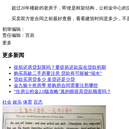
超过20年楼龄的老房子，即使是框架结构，公积金中心的贷款
买卖双方签合同之前最好查册，看看建筑时间是多少，不是
初审编辑：
责任编辑：宫辰
更多
更多新闻
提前还房贷划算吗？要提前还款应在贷款初期
购买高龄二手房要注意 贷款有可能被“缩水”
贷款买房贷多少 多贷还是少贷
金九银十抢房季 签购房合同需要注意哪些
“住房公积金2.0版攻略”真的能提高贷款额度吗？
社会
娱乐
体育
百态