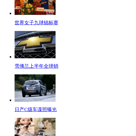
世界女子九球锦标赛
雪佛兰上半年全球销
日产C级车谍照曝光