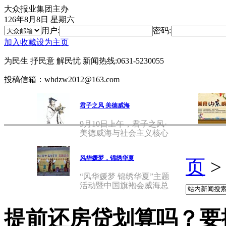
大众报业集团主办
126年8月8日 星期六
用户:
密码:
加入收藏
设为主页
为民生 抒民意 解民忧
新闻热线:0631-5230055
投稿信箱：whdzw2012@163.com
君子之风 美德威海
9月10日上午，君子之风·
美德威海与社会主义核心
价值
风华媛梦，锦绣华夏
页
“风华媛梦 锦绣华夏”主题
活动暨中国旗袍会威海总
会
提前还房贷划算吗？要