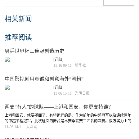
相关新闻
推荐阅读
男乒世界杯三连冠创造历史
[详细]
11-16 09-11
新华社
中国影视剧用真诚和创意海外“圈粉”
[详细]
11-06 15-11
光明日报
两支“有人”的球队——上港和国安，你更支持谁？
上港和国安，就要碰面了。有些诡异的是，作为前年的中超冠军以及连续两年
的中超半程冠军，此次碰面的舞台是本赛季联赛三四名的决赛。双方实力上的
接近程度以及近年来上演的各种不服场面，也注定会让此番系列赛火爆纷呈。
11-06 14-11
大众网
[详细]