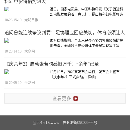
科幻电影将借势进发
近日，国家电影局、中国科协印发《关于促进科
幻电影发展的若干意见》，提出将科幻电影打造
成为电影高质量发展的重要增长点和新动能。
10-28 15-10
光明日报
《若干意见》提出了对科幻电影创作生产、发行
放映、特效技术、人才培养等加强扶持引导的10
追问鲁能连续争议判罚：足协理应回应关切，体育必须让人
条政策措施，被称为“科幻十条”。
[详细]
信服
面对疫情影响，全国人民齐心协力打赢疫情防控
阻击战，全球各主要经济体中最早实现复工复
产，各项体育赛事也逐步恢复，成为全球范围内
10-28 14-10
大众网
的一个亮点。
[详细]
《庆余年2》启动张若昀感慨万千：“余年”已至
10月19日，2020某发布会举行，发布会上宣布
《庆余年2》正式启动。
[详细]
10-20 09-10
千龙网
查看更多
@2015 Dzwww 鲁ICP备09023866号