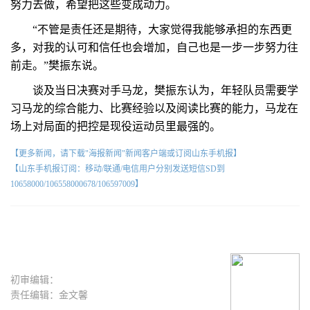
努力去做，希望把这些变成动力。
“不管是责任还是期待，大家觉得我能够承担的东西更
多，对我的认可和信任也会增加，自己也是一步一步努力往
前走。”樊振东说。
谈及当日决赛对手马龙，樊振东认为，年轻队员需要学
习马龙的综合能力、比赛经验以及阅读比赛的能力，马龙在
场上对局面的把控是现役运动员里最强的。
【更多新闻，请下载"海报新闻"新闻客户端或订阅山东手机报】
【山东手机报订阅：移动/联通/电信用户分别发送短信SD到
10658000/106558000678/106597009】
初审编辑：
责任编辑：金文馨