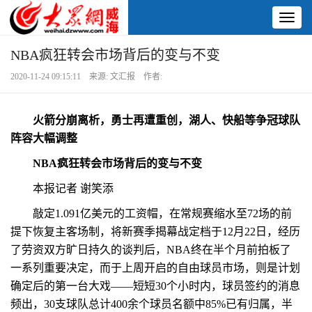
Toggl
naviga
NBA疯狂转会市场背后的变与不变
2020-11-24 09:15:11 来源: 文汇报 作者:
火箭分崩离析，勇士再遭重创，湖人、快船等争冠球队
阵容大幅调整
NBA疯狂转会市场背后的变与不变
本报记者 谢笑添
敲定1.091亿美元的工资帽，在常规赛缩水至72场的前
提下恢复主客场制，将新赛季揭幕战定档于12月22日，经历
了劳资双方旷日持久的谈判后，NBA终在半个月前拍板了
一系列重要决定，而于上周开启的自由球员市场，则是计划
确定后的第一台大戏——短短30个小时内，球员签约的消息
频出，30支球队总计400余个球员名额中85%已有归属，半