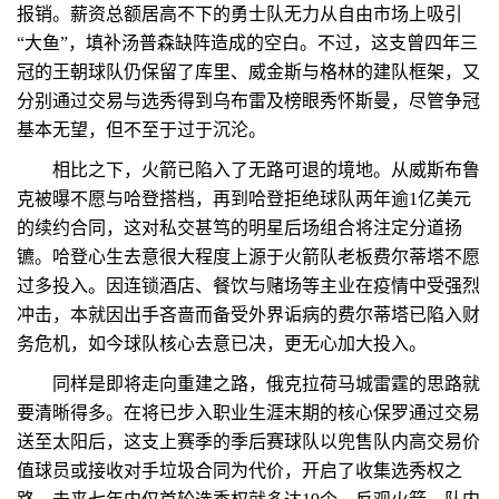
报销。薪资总额居高不下的勇士队无力从自由市场上吸引
“大鱼”，填补汤普森缺阵造成的空白。不过，这支曾四年三
冠的王朝球队仍保留了库里、威金斯与格林的建队框架，又
分别通过交易与选秀得到乌布雷及榜眼秀怀斯曼，尽管争冠
基本无望，但不至于过于沉沦。
相比之下，火箭已陷入了无路可退的境地。从威斯布鲁
克被曝不愿与哈登搭档，再到哈登拒绝球队两年逾1亿美元
的续约合同，这对私交甚笃的明星后场组合将注定分道扬
镳。哈登心生去意很大程度上源于火箭队老板费尔蒂塔不愿
过多投入。因连锁酒店、餐饮与赌场等主业在疫情中受强烈
冲击，本就因出手吝啬而备受外界诟病的费尔蒂塔已陷入财
务危机，如今球队核心去意已决，更无心加大投入。
同样是即将走向重建之路，俄克拉荷马城雷霆的思路就
要清晰得多。在将已步入职业生涯末期的核心保罗通过交易
送至太阳后，这支上赛季的季后赛球队以兜售队内高交易价
值球员或接收对手垃圾合同为代价，开启了收集选秀权之