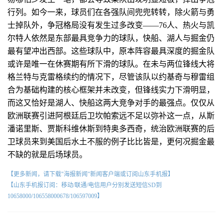
行列。如今一来，球员们在各强队间兜兜转转，除火箭与勇
士掉队外，争冠格局没有发生过多改变——76人、热火与凯
尔特人依然是东部最具竞争力的球队，快船、湖人与掘金仍
最有望冲出西部。这些球队中，原本阵容最具深度的掘金队
或许是唯一在休赛期有所下滑的球队。在未与两位锋线大将
格兰特与克雷格续约的情况下，尽管该队以约基奇与穆雷组
合为基础构建的核心框架并未改变，但锋线实力下滑明显，
而这又恰好是湖人、快船这两大竞争对手的最强点。仅仅从
欧洲联赛引进阿根廷后卫坎帕索远不足以弥补这一点，从斯
潘诺里斯、贾斯科维休斯到特奥多西奇，统治欧洲联赛的后
卫球员来到美国后水土不服的例子比比皆是，更何况掘金最
不缺的就是后场球员。
【更多新闻，请下载"海报新闻"新闻客户端或订阅山东手机报】
【山东手机报订阅：移动/联通/电信用户分别发送短信SD到
10658000/106558000678/106597009】