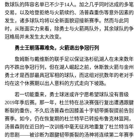
数球队的阵容名单已不少于14人。加之几乎同时达成的多笔
交易，以及哈登拒绝与火箭续约、汤普森重伤等意外因素的
发生，诸多球队均将以全新面貌迎接新赛季。然而与此同
时，从账面实力来看，除勇士与火箭两队外，其余球队的争
冠格局并未发生太大改变。
勇士王朝落幕难免，火箭退出争冠行列
詹姆斯与戴维斯的联手足以保证洛杉矶湖人在未来数年
内不跌出争冠行列，但在湖人崛起之前，休斯敦火箭与金州
勇士才是西部最具冠军相的球队，而这组对抗数年的老对手
均在这个休赛期以出人意料的方式走向下坡路。
若一切能重来，勇士球迷或许宁愿希望球队没有晋级
2019年季后赛。那一年，杜兰特在总决赛强行复出遭遇跟腱
断裂的重伤，不久后汤普森也因膝盖十字韧带撕裂提前告别
赛季。如今，仍在恢复期的杜兰特早已转投布鲁克林篮网，
汤普森则在近日的一次训练中毫无征兆地重复了杜兰特当年
的悲剧——被诊断为跟腱韧带撕裂的汤神将连续第二年赛季