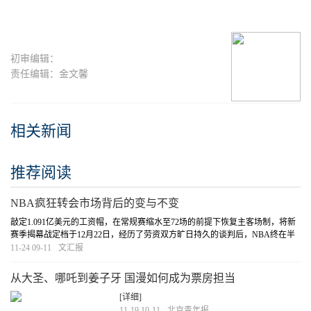
初审编辑：
责任编辑：金文馨
相关新闻
推荐阅读
NBA疯狂转会市场背后的变与不变
敲定1.091亿美元的工资帽，在常规赛缩水至72场的前提下恢复主客场制，将新
赛季揭幕战定档于12月22日，经历了劳资双方旷日持久的谈判后，NBA终在半
个月前拍板了一系列重要决定，而于上周开启的自由球员市场，则是计划确定
11-24 09-11
文汇报
后的第一台大戏——短短30个小时内，球员签约的
[详细]
从大圣、哪吒到姜子牙 国漫如何成为票房担当
[详细]
11-19 10-11
北京青年报