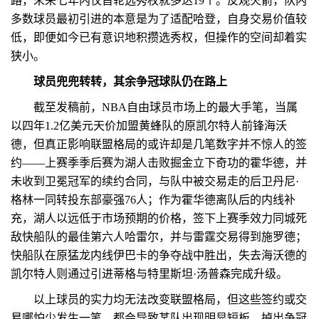
路，未来七年内仅首轮选秀权就多达19个。反观火箭，队内
多数球员最初引进的本意是为了适配哈登，自身交易价值较
低，即便如今已有意识地积攒选秀权，但操作的空间却着实
狭小。
球员兜兜转转，其余争冠球队仍在路上
截至发稿前，NBA自由球员市场上的最大手笔，当属
以四年1.2亿美元天价加盟黄蜂队的原凯尔特人前锋海沃
德，但真正影响联盟格局的或许却是几笔数字并不惊人的签
约——上赛季季后赛为湖人击败掘金立下奇功的霍华德，并
未收到卫冕冠军的续约合同，与队中被交易走的后卫丹尼·
格林一同转投东部豪强76人；作为霍华德离队后的内线补
充，湖人以远低于市场预期的价格，签下上赛季效力同城死
敌快船队的最佳第六人哈雷尔，并与雷霆交易得到施罗德；
快船队在原猛龙内线伊巴卡的争夺战中胜出，失去海沃德的
凯尔特人则通过引进蒂格与特里斯坦·汤普森完成升级。
以上球员的实力均无法改变联盟格局，但这些签约或交
易哪怕少发生一笔，都会导致某队出现明显短板，掉出争冠