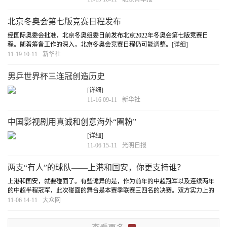
北京冬奥会第七版竞赛日程发布
经国际奥委会批准，北京冬奥组委日前发布北京2022年冬奥会第七版竞赛日
程。随着筹备工作的深入，北京冬奥会竞赛日程仍可能调整。
[详细]
11-19 10-11
新华社
男乒世界杯三连冠创造历史
[详细]
11-16 09-11
新华社
中国影视剧用真诚和创意海外“圈粉”
[详细]
11-06 15-11
光明日报
两支“有人”的球队——上港和国安，你更支持谁？
上港和国安，就要碰面了。有些诡异的是，作为前年的中超冠军以及连续两年
的中超半程冠军，此次碰面的舞台是本赛季联赛三四名的决赛。双方实力上的
接近程度以及近年来上演的各种不服场面，也注定会让此番系列赛火爆纷呈。
11-06 14-11
大众网
[详细]