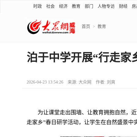
时政
社会
经济
教育
部门
人物专访
财经
房
首页
>
教育
泊于中学开展“行走家
2026-04-23 13:54:26 来源: 大众网 作者: 刘爽
为让课堂走出围墙、让教育拥抱自然，近日
走家乡”春日研学活动，让学生在自然盛景中