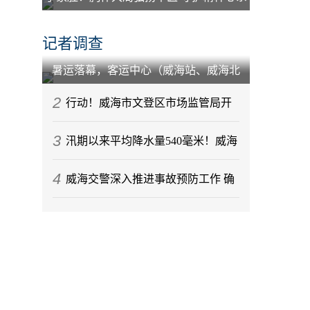
百姓
记者调查
暑运落幕，客运中心（威海站、威海北
站）到发旅客212.88万人次
2
行动！威海市文登区市场监管局开
3
展节前月饼专项监督检查
汛期以来平均降水量540毫米！威海
4
今年气候情况发布
威海交警深入推进事故预防工作 确
保辖区道路交通秩序稳定