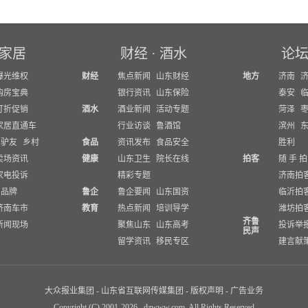
家居
财经
·
酒水
论
曝光维权
财经
焦点新闻
山东财经
地方
济南
购房宝典
银行资讯
山东保险
泰安
打折促销
酒水
酒业新闻
活动专题
菏泽
家居直通车
行业访谈
鲁酒馆
滨州
驴友
乡村
食品
资讯发布
食品安全
胜利
卖场资讯
健康
山东卫生
院长在线
拍客
随 手 拍
家电投诉
精彩专题
济南拍
品牌
鲁企
鲁企要闻
山东国资
临沂拍
济南车市
教育
热点新闻
培训导学
潍坊拍
齐鲁
新闻现场
聚焦山东
山东高考
投诉举
民声
留学资讯
移民专区
建言献
大众报业集团
-
山东省互联网传媒集团
-
版权声明
-
广告业务
Copyright (C) 2001-
2026
dzwww.com. All Rights Reserved