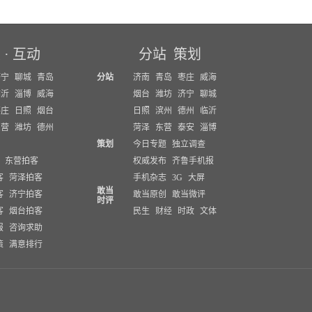
坛
·
互动
分站
策划
济宁
聊城
青岛
分站
济南
青岛
枣庄
威海
临沂
淄博
威海
烟台
潍坊
济宁
聊城
枣庄
日照
烟台
日照
滨州
德州
临沂
东营
潍坊
德州
菏泽
东营
泰安
淄博
策划
今日专题
独立调查
东营拍客
权威发布
齐鲁手机报
客
菏泽拍客
手机杂志
3G
大屏
敢当
客
济宁拍客
敢当原创
敢当微评
时评
客
烟台拍客
民生
财经
时政
文体
报
咨询求助
策
满意排行