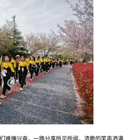
难掩兴奋，一路分享所见所闻，清脆的笑声洒满