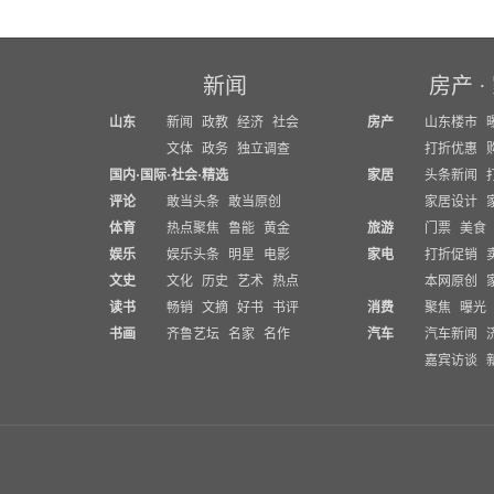
新闻
房产
·
山东
新闻
政教
经济
社会
房产
山东楼市
文体
政务
独立调查
打折优惠
国内
·
国际
·
社会
·
精选
家居
头条新闻
评论
敢当头条
敢当原创
家居设计
体育
热点聚焦
鲁能
黄金
旅游
门票
美食
娱乐
娱乐头条
明星
电影
家电
打折促销
文史
文化
历史
艺术
热点
本网原创
读书
畅销
文摘
好书
书评
消费
聚焦
曝光
书画
齐鲁艺坛
名家
名作
汽车
汽车新闻
嘉宾访谈