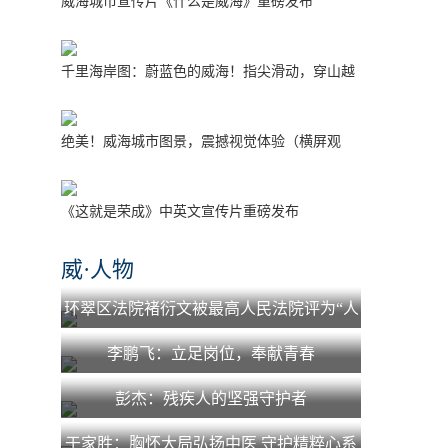
威海城市宣传片《什么是威海》重磅发布
千里海岸图：蔚蓝色的威海！指尖滑动，穿山越
海！
绝美！威海城市图景，震撼视觉体验（横屏观
看）
《这就是荣成》中英文宣传片重磅发布
威·人物
环翠区法院褚衍文被最高人民法院评为“人
民法院少年法庭工作先进个人”
李鹏飞：立足岗位，奉献青春
彭杰：残疾人的坚强守护者
于家胜：胸怀大局弘扬中医 守护精粹心系