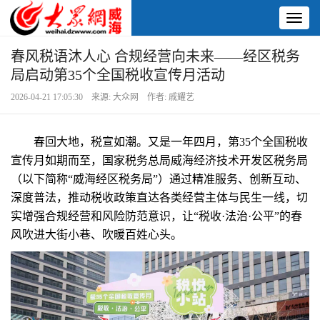
Toggl
naviga
春风税语沐人心 合规经营向未来——经区税务
局启动第35个全国税收宣传月活动
2026-04-21 17:05:30 来源: 大众网 作者: 戚耀艺
春回大地，税宣如潮。又是一年四月，第35个全国税收
宣传月如期而至，国家税务总局威海经济技术开发区税务局
（以下简称“威海经区税务局”）通过精准服务、创新互动、
深度普法，推动税收政策直达各类经营主体与民生一线，切
实增强合规经营和风险防范意识，让“税收·法治·公平”的春
风吹进大街小巷、吹暖百姓心头。