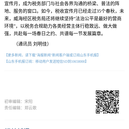
宣传月，成为税务部门与社会各界沟通的桥梁、普法的阵
地、服务的窗口。如今，税收宣传月已经走过35个春秋，未
来，威海经区税务局还将继续坚持“法治公平是最好的营商
环境”，以税务合规助力各类经营主体行稳致远、做大做
强，共赴每一场春日之约、共谱每一节发展篇章。
（通讯员 刘明佳）
【更多新闻，请下载"海报新闻"新闻客户端或订阅山东手机报】
【山东手机报订阅：移动用户发送短信SD到10658000】
初审编辑：宋阳
责任编辑：郑云歌