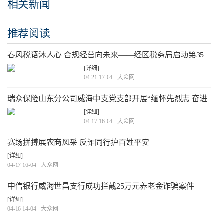
相关新闻
推荐阅读
春风税语沐人心 合规经营向未来——经区税务局启动第35
个全国税收宣传月活动
[详细]
04-21 17-04
大众网
瑞众保险山东分公司威海中支党支部开展“缅怀先烈志 奋进
新征程”主题活动
[详细]
04-17 16-04
大众网
赛场拼搏展农商风采 反诈同行护百姓平安
[详细]
04-17 16-04
大众网
中信银行威海世昌支行成功拦截25万元养老金诈骗案件
[详细]
04-16 14-04
大众网