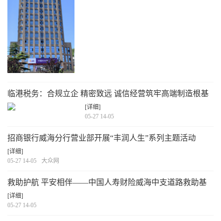
临港税务：合规立企 精密致远 诚信经营筑牢高端制造根基
[详细]
05-27 14-05
招商银行威海分行营业部开展“丰润人生”系列主题活动
[详细]
05-27 14-05
大众网
救助护航 平安相伴——中国人寿财险威海中支道路救助基
金服务站紧急垫付12万元 暖心救助危重伤者
[详细]
05-27 14-05