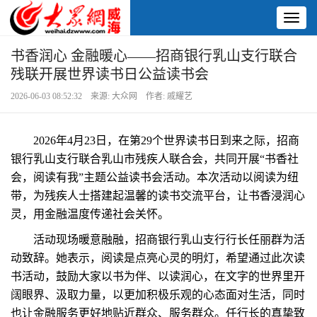
Toggl
naviga
书香润心 金融暖心——招商银行乳山支行联合
残联开展世界读书日公益读书会
2026-06-03 08:52:32 来源: 大众网 作者: 戚耀艺
2026年4月23日，在第29个世界读书日到来之际，招商
银行乳山支行联合乳山市残疾人联合会，共同开展“书香社
会，阅读有我”主题公益读书会活动。本次活动以阅读为纽
带，为残疾人士搭建起温馨的读书交流平台，让书香浸润心
灵，用金融温度传递社会关怀。
活动现场暖意融融，招商银行乳山支行行长任丽群为活
动致辞。她表示，阅读是点亮心灵的明灯，希望通过此次读
书活动，鼓励大家以书为伴、以读润心，在文字的世界里开
阔眼界、汲取力量，以更加积极乐观的心态面对生活，同时
也让金融服务更好地贴近群众、服务群众。任行长的真挚致