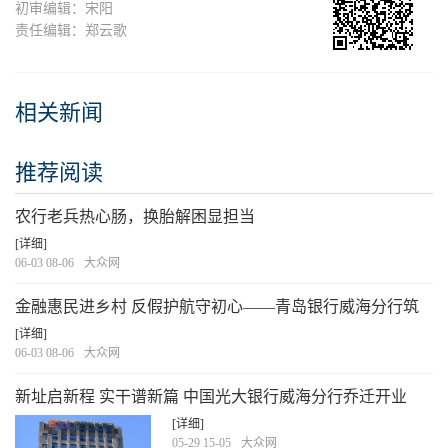
初审编辑：宋阳
责任编辑：郑云歌
相关新闻
推荐阅读
农行老兵热心肠，换胎解困显担当
[详细]
06-03 08-06
大众网
金融惠民进乡村 反假护航守初心——青岛银行威海分行筑
牢乡村金融安全防线
[详细]
06-03 08-06
大众网
新址启新程 实干谱新篇 中国光大银行威海分行乔迁开业
[详细]
05-29 15-05
大众网