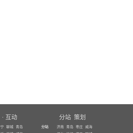
坛
·
互动
分站
策划
济宁
聊城
青岛
分站
济南
青岛
枣庄
威海