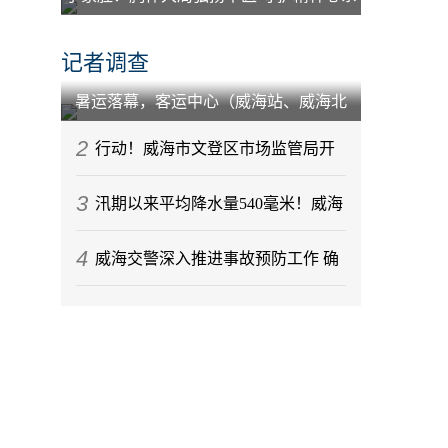
百姓
记者调查
暑运落幕，客运中心（威海站、威海北
站）到发旅客212.88万人次
2
行动！威海市文登区市场监管局开
3
展节前月饼专项监督检查
汛期以来平均降水量540毫米！威海
4
今年气候情况发布
威海交警深入推进事故预防工作 确
保辖区道路交通秩序稳定