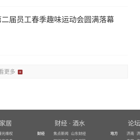
第二届员工春季趣味运动会圆满落幕
看更多
家居
财经
·
酒水
论
曝光维权
财经
焦点新闻
山东财经
地方
济南