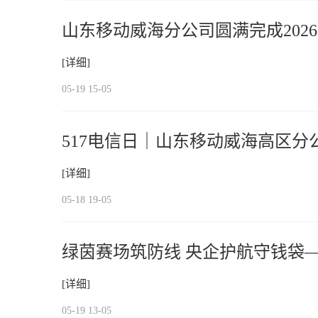
山东移动威海分公司圆满完成202
[详细]
05-19 15-05
517电信日｜山东移动威海高区分
[详细]
05-18 19-05
绿茵赛场筑防线 央企护航守钱袋
走进足球赛事现场
[详细]
05-19 13-05