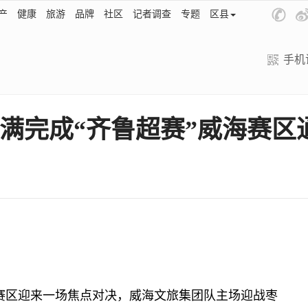
产
健康
旅游
品牌
社区
记者调查
专题
区县
手机
满完成“齐鲁超赛”威海赛区
赛区迎来一场焦点对决，威海文旅集团队主场迎战枣