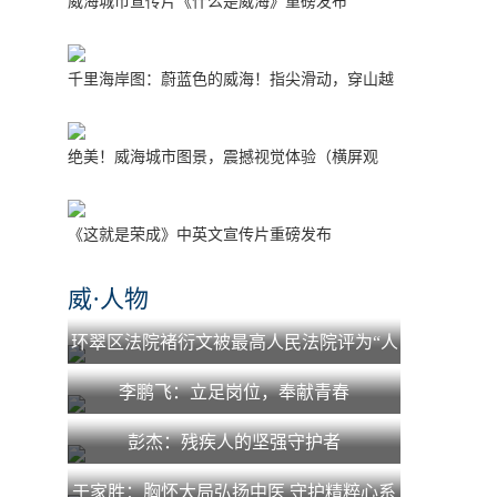
威海城市宣传片《什么是威海》重磅发布
千里海岸图：蔚蓝色的威海！指尖滑动，穿山越
海！
绝美！威海城市图景，震撼视觉体验（横屏观
看）
《这就是荣成》中英文宣传片重磅发布
威·人物
环翠区法院褚衍文被最高人民法院评为“人
民法院少年法庭工作先进个人”
李鹏飞：立足岗位，奉献青春
彭杰：残疾人的坚强守护者
于家胜：胸怀大局弘扬中医 守护精粹心系