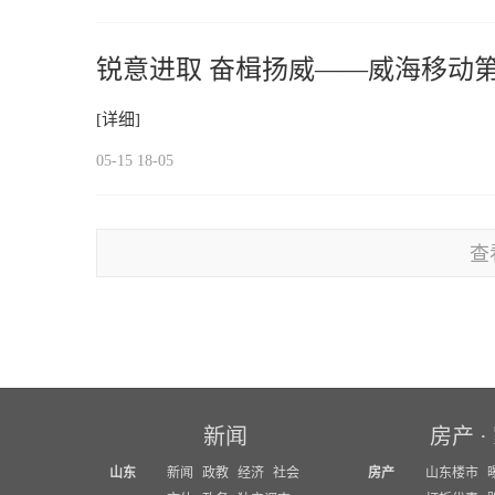
锐意进取 奋楫扬威——威海移动
[详细]
05-15 18-05
查
新闻
房产
·
山东
新闻
政教
经济
社会
房产
山东楼市