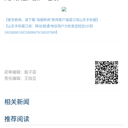
【更多新闻，请下载"海报新闻"新闻客户端或订阅山东手机报】
【山东手机报订阅：移动/联通/电信用户分别发送短信SD到
10658000/106558000678/106597009】
初审编辑：殷子茹
责任编辑：王陆见
相关新闻
推荐阅读