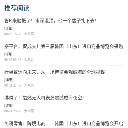
推荐阅读
鲁K来驰援了！水深没顶，他一个猛子扎下去！
[详细]
08-03 16-08
大众网
搭平台，促成交！第三届韩国（山东）进口商品博览会采购
对接会精彩纷呈
[详细]
08-03 09-08
大众网
行稳致远向未来，从一场博览会观威海的全球视野
[详细]
08-01 22-08
大众网
沸腾了！超燃无人机表演震撼威海夜空！
[详细]
08-01 20-08
大众网
免税零售、跨境电商……韩国（山东）进口商品博览会开启