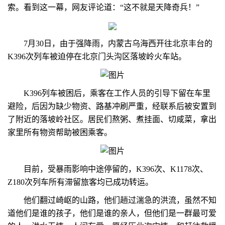
索。看到这一幕，网友评论道：“这不就是天降奇兵！”
7月30日，由于强降雨，内蒙古乌海西开往北京丰台的
K396次列车被迫停在北京门头沟区落坡岭火车站。
K396列车被困后，乘客在工作人员的引导下留在车里
避险，后因为缺少物资、路基冲刷严重，经联系后被安置到
了附近的落坡岭社区。居民们熬粥、煮挂面、切咸菜，拿出
家里所有物资帮助被困乘客。
目前，受暴雨影响中途停留的，K396次、K1178次、
Z180次列车所有滞留旅客均已成功转运。
他们翻过崎岖的山路，他们趟过湍急的洪流，虽然不知
道他们是谁的孩子，他们是谁的亲人，但他们是一群最可爱