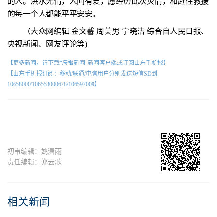
的人。洪水无情，人间有爱，愿经历此次灾情，和赶往救援
的每一个人都能平平安安。
（大众网编辑 金文馨 周美男 宁晓洁 综合自人民日报、
央视新闻、网友评论等)
【更多新闻，请下载"海报新闻"新闻客户端或订阅山东手机报】
【山东手机报订阅：移动/联通/电信用户分别发送短信SD到
10658000/106558000678/106597009】
初审编辑：姚潇雨
责任编辑：郑云歌
相关新闻