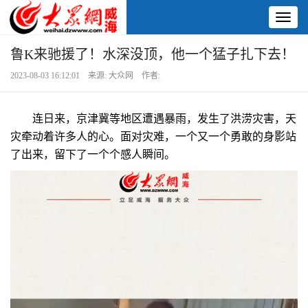
Toggl
naviga
鲁K来驰援了！水深没顶，他一个猛子扎下去！
2023-08-03 16:12:01 来源: 大众网 作者:
连日来，京津冀等地区遭遇暴雨，发生了洪涝灾害，天
灾牵动着许多人的心。面对灾难，一个又一个勇敢的身影站
了出来，留下了一个个感人瞬间。