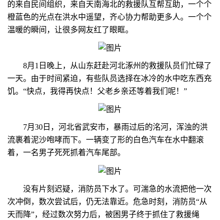
的来自民间组织，来自天南海北的救援队互帮互助，一个个
橙蓝色的光点在洪水中遥望，齐心协力帮助更多人。一个个
温暖的瞬间，让很多网友红了眼眶。
8月1日晚上，从山东赶赴河北涿州的救援队员们忙碌了
一天。由于时间紧迫，有些队员选择在冰冷的水中吃东西充
饥。“快点，我得再快点！父老乡亲还等着我们呢！”
7月30日，河北省武安市，暴雨过后的洺河，浑浊的洪
流裹着泥沙咆哮而下。一辆变了形的白色汽车在水中翻滚
着，一名男子死死抓着汽车尾部。
没有片刻迟疑，消防员下水了。可湍急的水流把他一次
次冲倒，数次尝试后，仍无法靠近。危急时刻，消防员“从
天而降”，经过数次努力后，被困男子终于抓住了救援绳