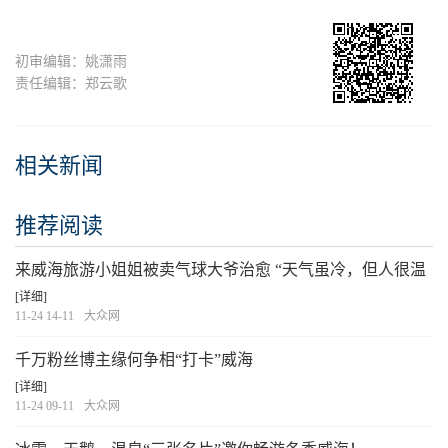
初审编辑：姚潇雨
责任编辑：郑云歌
相关新闻
推荐阅读
来威海旅游小姐姐被卖气球大爷治愈 “天气虽冷，但人很温
暖”
[详细]
11-24 14-11
大众网
千万粉丝博主缘何争相“打卡”威海
[详细]
11-24 09-11
大众网