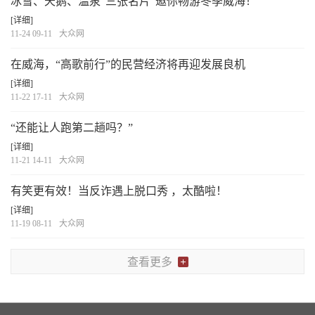
冰雪、天鹅、温泉“三张名片”邀你畅游冬季威海！
[详细]
11-24 09-11
大众网
在威海，“高歌前行”的民营经济将再迎发展良机
[详细]
11-22 17-11
大众网
“还能让人跑第二趟吗？”
[详细]
11-21 14-11
大众网
有笑更有效！当反诈遇上脱口秀 ，太酷啦！
[详细]
11-19 08-11
大众网
查看更多