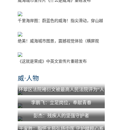
威海城市宣传片《什么是威海》重磅发布
千里海岸图：蔚蓝色的威海！指尖滑动，穿山越
海！
绝美！威海城市图景，震撼视觉体验（横屏观
看）
《这就是荣成》中英文宣传片重磅发布
威·人物
环翠区法院褚衍文被最高人民法院评为“人
民法院少年法庭工作先进个人”
李鹏飞：立足岗位，奉献青春
彭杰：残疾人的坚强守护者
于家胜：胸怀大局弘扬中医 守护精粹心系