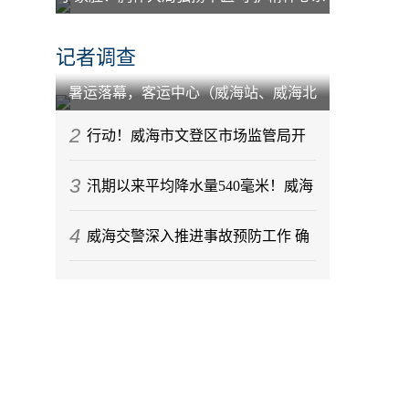
百姓
记者调查
暑运落幕，客运中心（威海站、威海北
站）到发旅客212.88万人次
2
行动！威海市文登区市场监管局开
3
展节前月饼专项监督检查
汛期以来平均降水量540毫米！威海
4
今年气候情况发布
威海交警深入推进事故预防工作 确
保辖区道路交通秩序稳定