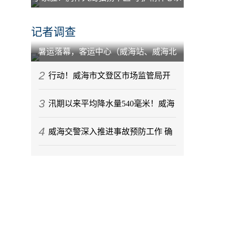
百姓
记者调查
暑运落幕，客运中心（威海站、威海北
站）到发旅客212.88万人次
2
行动！威海市文登区市场监管局开
3
展节前月饼专项监督检查
汛期以来平均降水量540毫米！威海
4
今年气候情况发布
威海交警深入推进事故预防工作 确
保辖区道路交通秩序稳定