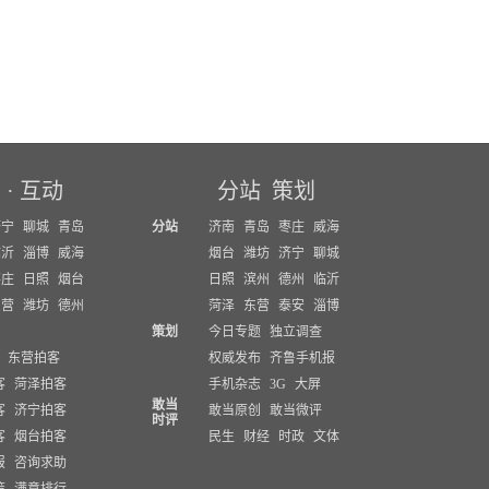
坛
·
互动
分站
策划
济宁
聊城
青岛
分站
济南
青岛
枣庄
威海
临沂
淄博
威海
烟台
潍坊
济宁
聊城
枣庄
日照
烟台
日照
滨州
德州
临沂
东营
潍坊
德州
菏泽
东营
泰安
淄博
策划
今日专题
独立调查
东营拍客
权威发布
齐鲁手机报
客
菏泽拍客
手机杂志
3G
大屏
敢当
客
济宁拍客
敢当原创
敢当微评
时评
客
烟台拍客
民生
财经
时政
文体
报
咨询求助