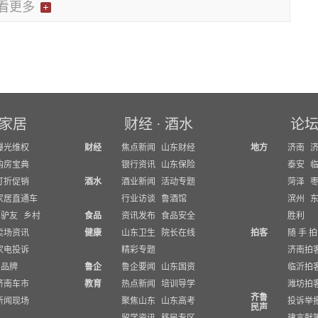
看更多
家居
财经
·
酒水
论
曝光维权
财经
焦点新闻
山东财经
地方
济南
购房宝典
银行资讯
山东保险
泰安
打折促销
酒水
酒业新闻
活动专题
菏泽
家居直通车
行业访谈
鲁酒馆
滨州
驴友
乡村
食品
资讯发布
食品安全
胜利
卖场资讯
健康
山东卫生
院长在线
拍客
随 手 拍
家电投诉
精彩专题
济南拍
品牌
鲁企
鲁企要闻
山东国资
临沂拍
济南车市
教育
热点新闻
培训导学
潍坊拍
齐鲁
新闻现场
聚焦山东
山东高考
投诉举
民声