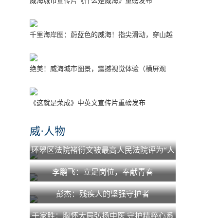
威海城市宣传片《什么是威海》重磅发布
千里海岸图：蔚蓝色的威海！指尖滑动，穿山越
海！
绝美！威海城市图景，震撼视觉体验（横屏观
看）
《这就是荣成》中英文宣传片重磅发布
威·人物
环翠区法院褚衍文被最高人民法院评为“人
民法院少年法庭工作先进个人”
李鹏飞：立足岗位，奉献青春
彭杰：残疾人的坚强守护者
于家胜：胸怀大局弘扬中医 守护精粹心系