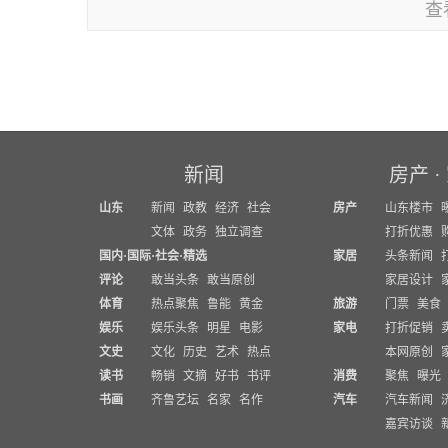
查
新闻
房产
·
山东
新闻
政教
经济
社会
房产
山东楼市
文体
政务
独立调查
打折优惠
国内
·
国际
·
社会
·
精选
家居
头条新闻
评论
敢当头条
敢当原创
家居设计
体育
热点聚焦
鲁能
黄金
旅游
门票
美食
娱乐
娱乐头条
明星
电影
家电
打折促销
文史
文化
历史
艺术
热点
本网原创
读书
畅销
文摘
好书
书评
消费
聚焦
曝光
书画
齐鲁艺坛
名家
名作
汽车
汽车新闻
嘉宾访谈