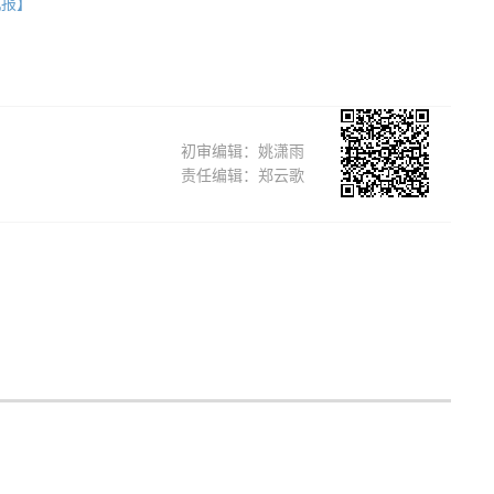
机报】
初审编辑：姚潇雨
责任编辑：郑云歌