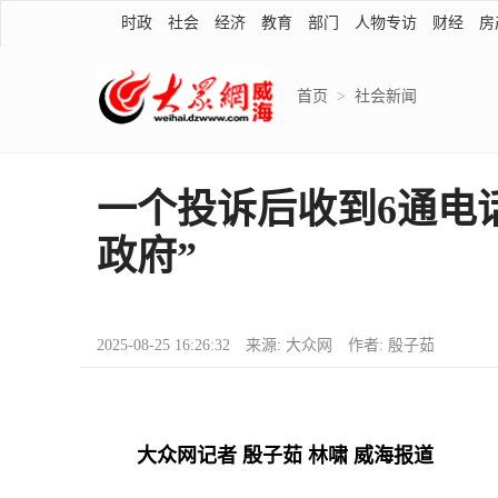
时政
社会
经济
教育
部门
人物专访
财经
房
首页
>
社会新闻
一个投诉后收到6通电
政府”
2025-08-25 16:26:32 来源: 大众网 作者: 殷子茹
大众网记者 殷子茹 林啸 威海报道