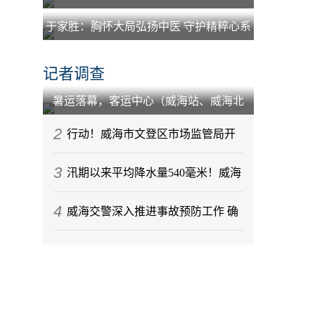
于家胜：胸怀大局弘扬中医 守护精粹心系
百姓
记者调查
暑运落幕，客运中心（威海站、威海北
站）到发旅客212.88万人次
2
行动！威海市文登区市场监管局开
3
展节前月饼专项监督检查
汛期以来平均降水量540毫米！威海
4
今年气候情况发布
威海交警深入推进事故预防工作 确
保辖区道路交通秩序稳定