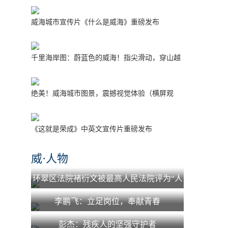
威海城市宣传片《什么是威海》重磅发布
千里海岸图：蔚蓝色的威海！指尖滑动，穿山越
海！
绝美！威海城市图景，震撼视觉体验（横屏观
看）
《这就是荣成》中英文宣传片重磅发布
威·人物
环翠区法院褚衍文被最高人民法院评为“人
民法院少年法庭工作先进个人”
李鹏飞：立足岗位，奉献青春
彭杰：残疾人的坚强守护者