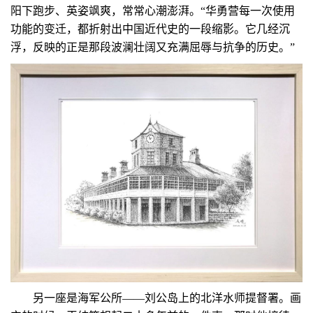
阳下跑步、英姿飒爽，常常心潮澎湃。“华勇营每一次使用
功能的变迁，都折射出中国近代史的一段缩影。它几经沉
浮，反映的正是那段波澜壮阔又充满屈辱与抗争的历史。”
另一座是海军公所——刘公岛上的北洋水师提督署。画