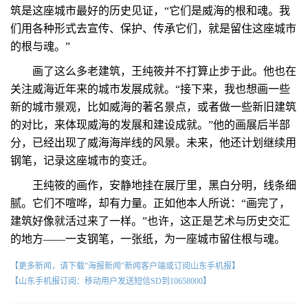
筑是这座城市最好的历史见证，“它们是威海的根和魂。我
们用各种形式去宣传、保护、传承它们，就是留住这座城市
的根与魂。”
画了这么多老建筑，王纯筱并不打算止步于此。他也在
关注威海近年来的城市发展成就。“接下来，我也想画一些
新的城市景观，比如威海的著名景点，或者做一些新旧建筑
的对比，来体现威海的发展和建设成就。”他的画展后半部
分，已经出现了威海海岸线的风景。未来，他还计划继续用
钢笔，记录这座城市的变迁。
王纯筱的画作，安静地挂在展厅里，黑白分明，线条细
腻。它们不喧哗，却有力量。正如他本人所说：“画完了，
建筑好像就活过来了一样。”也许，这正是艺术与历史交汇
的地方——一支钢笔，一张纸，为一座城市留住根与魂。
【更多新闻，请下载"海报新闻"新闻客户端或订阅山东手机报】
【山东手机报订阅：移动用户发送短信SD到10658000】