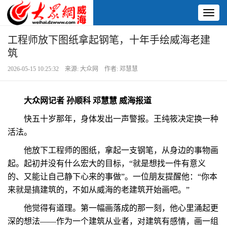
Toggl
naviga
工程师放下图纸拿起钢笔，十年手绘威海老建
筑
2026-05-15 10:25:32 来源: 大众网 作者: 邓慧慧
大众网记者 孙顺科 邓慧慧 威海报道
快五十岁那年，身体发出一声警报。王纯筱决定换一种
活法。
他放下工程师的图纸，拿起一支钢笔，从身边的事物画
起。起初并没有什么宏大的目标，“就是想找一件有意义
的、又能让自己静下心来的事做”。一位朋友提醒他：“你本
来就是搞建筑的，不如从威海的老建筑开始画吧。”
他觉得有道理。第一幅画落成的那一刻，他心里涌起更
深的想法——作为一个建筑从业者，对建筑有感情，画一组