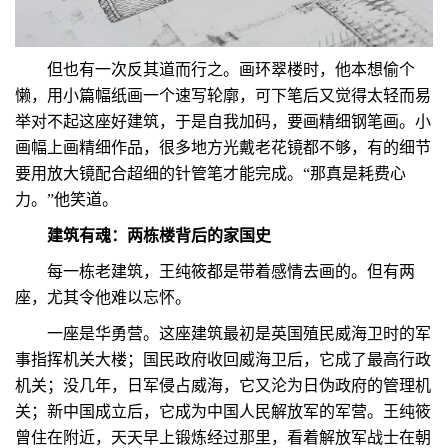
但也有一次反其道而行之。画环翠楼时，他本想偷个
懒，用小篇幅纸画一个速写轮廓，可下笔后又觉得太轻而易
举对不起这座好建筑，于是自我加码，要画精细钢笔画。小
画幅上画精细作品，很多地方光戴老花镜都不够，有的细节
要用放大镜配合超细的针管笔才能完成。“那真是耗费心
力。”他笑道。
建筑有魂：两栋楼背后的家国史
每一栋老建筑，王纯筱都是带着感情去画的。但有两
座，尤其令他难以忘怀。
一座是华勇营。这座建筑最初是英国殖民威海卫时的军
事指挥机关大楼；国民政府收回威海卫后，它成了最高行政
机关；没几年，日军侵占威海，它又沦为日伪政府的管理机
关；新中国成立后，它成为中国人民解放军的军营。王纯筱
曾住在附近，天天早上锻炼经过那里，看着解放军战士在朝