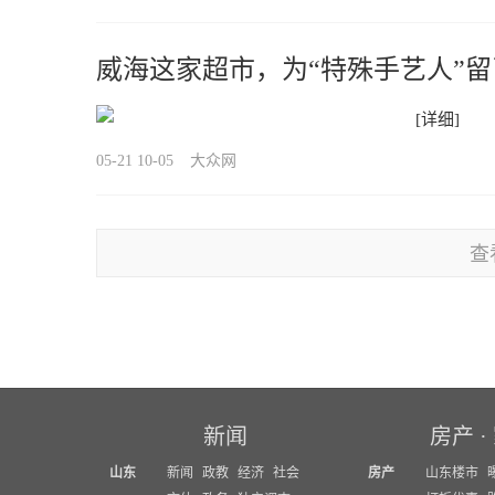
威海这家超市，为“特殊手艺人”
[详细]
05-21 10-05
大众网
查
新闻
房产
·
山东
新闻
政教
经济
社会
房产
山东楼市