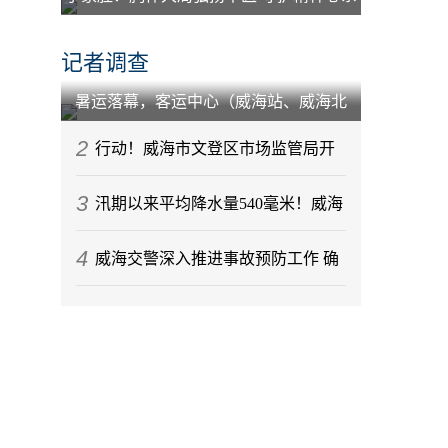
百姓
记者调查
暑运落幕，客运中心（威海站、威海北
站）到发旅客212.88万人次
2
行动！威海市文登区市场监管局开
3
展节前月饼专项监督检查
汛期以来平均降水量540毫米！威海
4
今年气候情况发布
威海交警深入推进事故预防工作 确
保辖区道路交通秩序稳定