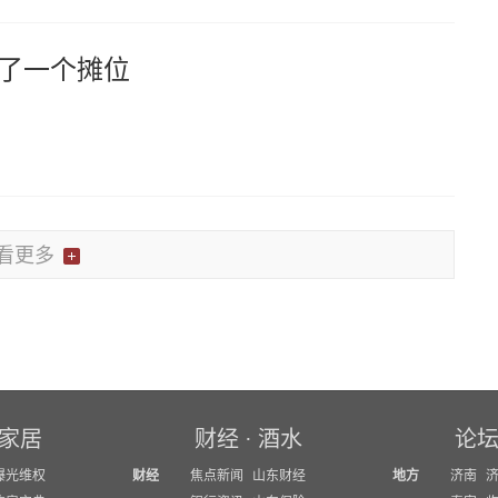
留了一个摊位
看更多
家居
财经
·
酒水
论
曝光维权
财经
焦点新闻
山东财经
地方
济南