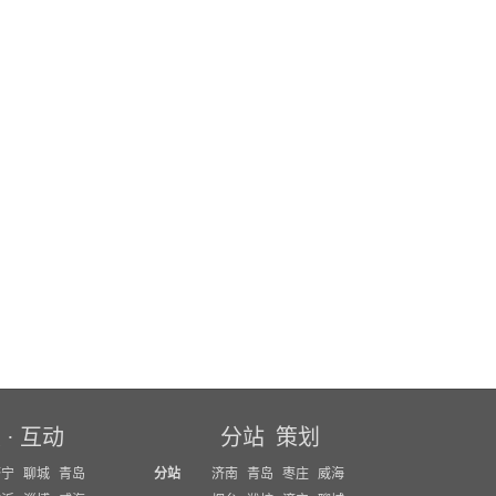
坛
·
互动
分站
策划
济宁
聊城
青岛
分站
济南
青岛
枣庄
威海