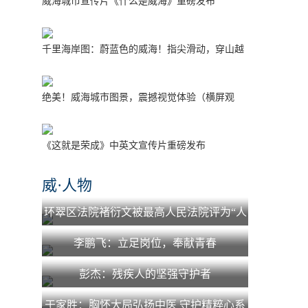
威海城市宣传片《什么是威海》重磅发布
千里海岸图：蔚蓝色的威海！指尖滑动，穿山越
海！
绝美！威海城市图景，震撼视觉体验（横屏观
看）
《这就是荣成》中英文宣传片重磅发布
威·人物
环翠区法院褚衍文被最高人民法院评为“人
民法院少年法庭工作先进个人”
李鹏飞：立足岗位，奉献青春
彭杰：残疾人的坚强守护者
于家胜：胸怀大局弘扬中医 守护精粹心系