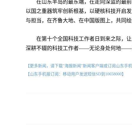
在山东半岛的最东端，在走向深蓝的最前沿
以国之重器筑牢创新根基，以硬核科技开启发
与担当，在齐鲁大地、在中国版图上，共同绘
在第十个全国科技工作者日到来之际，让A
深耕不辍的科技工作者——无论身处何地——
【更多新闻，请下载"海报新闻"新闻客户端或订阅山东手
【山东手机报订阅：移动用户发送短信SD到10658000】