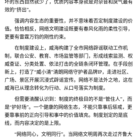
坏的东西自然就少了，优质内容本身就是对杂音和戾气最有
效的“挤出”。
强调内容生态的重要性，并不意味着否定制度建设的价
值。恰恰相反，网络文明建设既要有春风化雨的柔性引导，
更要有雷霆万钧的刚性约束。
在制度建设上，威海构建了全市网络辟谣联动工作机
制，联合公安、教育、市场监管等部门，形成线索监测、权
威查证、分类处置、依法打击的全链条闭环管理。在手段创
新上，打造了“威小清”清朗网络守护者品牌IP，走进社区、
广场、景区开展沉浸式辟谣宣传。网络不是法外之地，这在
威海已从理念转化为行动、从口号落实为制度。
但需要清醒认识到：制度的终极目的不是“管住人”，而
是“护好场”。一个健康的网络生态，不能只靠事后惩戒，更
要靠事前的正向引导和事中的价值填充。制度划定的是底
线，而内容决定的是上限。
“网络同心，文明同行”。当网络文明周再次走过齐鲁大