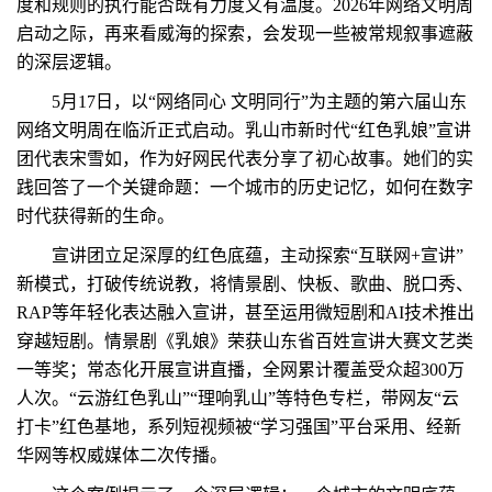
度和规则的执行能否既有力度又有温度。2026年网络文明周
启动之际，再来看威海的探索，会发现一些被常规叙事遮蔽
的深层逻辑。
5月17日，以“网络同心 文明同行”为主题的第六届山东
网络文明周在临沂正式启动。乳山市新时代“红色乳娘”宣讲
团代表宋雪如，作为好网民代表分享了初心故事。她们的实
践回答了一个关键命题：一个城市的历史记忆，如何在数字
时代获得新的生命。
宣讲团立足深厚的红色底蕴，主动探索“互联网+宣讲”
新模式，打破传统说教，将情景剧、快板、歌曲、脱口秀、
RAP等年轻化表达融入宣讲，甚至运用微短剧和AI技术推出
穿越短剧。情景剧《乳娘》荣获山东省百姓宣讲大赛文艺类
一等奖；常态化开展宣讲直播，全网累计覆盖受众超300万
人次。“云游红色乳山”“理响乳山”等特色专栏，带网友“云
打卡”红色基地，系列短视频被“学习强国”平台采用、经新
华网等权威媒体二次传播。