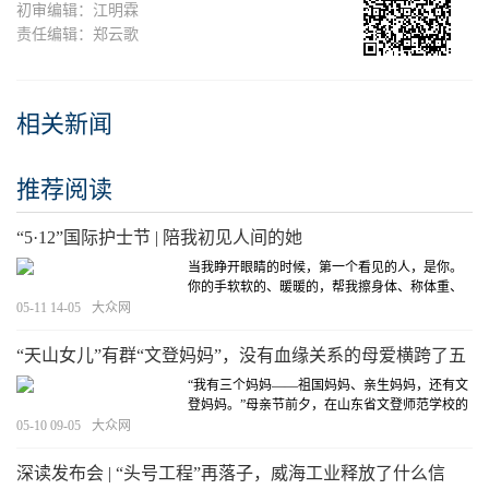
初审编辑：江明霖
责任编辑：郑云歌
相关新闻
推荐阅读
“5·12”国际护士节 | 陪我初见人间的她
当我睁开眼睛的时候，第一个看见的人，是你。
你的手软软的、暖暖的，帮我擦身体、称体重、
喂奶、拍嗝……从初见人间，到慢慢长大，谢谢
05-11 14-05
大众网
你一直在我身边。“5·12”国际护士节，祝每一位白
衣天使节日快乐！
[详细]
“天山女儿”有群“文登妈妈”，没有血缘关系的母爱横跨了五
千公里
“我有三个妈妈——祖国妈妈、亲生妈妈，还有文
登妈妈。”母亲节前夕，在山东省文登师范学校的
食堂里，学校新疆班的学生古丽孜巴，攥着一张
05-10 09-05
大众网
手绘贺卡，话音未落已红了眼眶。
[详细]
深读发布会 | “头号工程”再落子，威海工业释放了什么信