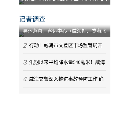
百姓
记者调查
暑运落幕，客运中心（威海站、威海北
站）到发旅客212.88万人次
2
行动！威海市文登区市场监管局开
3
展节前月饼专项监督检查
汛期以来平均降水量540毫米！威海
4
今年气候情况发布
威海交警深入推进事故预防工作 确
保辖区道路交通秩序稳定