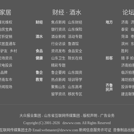
家居
财经
·
酒水
论
曝光维权
财经
焦点新闻
山东财经
地方
济南
购房宝典
银行资讯
山东保险
泰安
打折促销
酒水
酒业新闻
活动专题
菏泽
家居直通车
行业访谈
鲁酒馆
滨州
驴友
乡村
食品
资讯发布
食品安全
胜利
卖场资讯
健康
山东卫生
院长在线
拍客
随 手 拍
家电投诉
精彩专题
济南拍
品牌
鲁企
鲁企要闻
山东国资
临沂拍
济南车市
教育
热点新闻
培训导学
潍坊拍
齐鲁
新闻现场
聚焦山东
山东高考
投诉举
民声
留学资讯
移民专区
建言献
大众报业集团
-
山东省互联网传媒集团
-
版权声明
-
广告业务
Copyright (C) 2001-
2026
dzwww.com. All Rights Reserved
联网传媒集团主办 Email:
webmaster@dzwww.com
新闻信息服务许可证
音像制品出