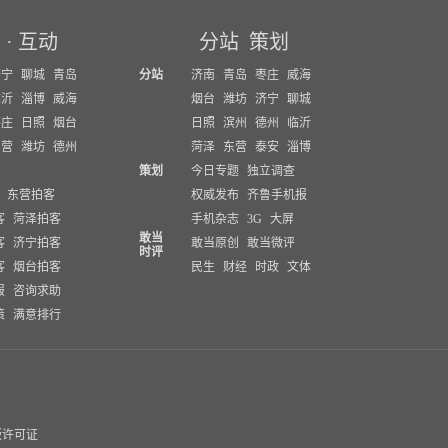
坛
·
互动
分站
策划
济宁
聊城
青岛
分站
济南
青岛
枣庄
威海
临沂
淄博
威海
烟台
潍坊
济宁
聊城
枣庄
日照
烟台
日照
滨州
德州
临沂
东营
潍坊
德州
菏泽
东营
泰安
淄博
策划
今日专题
独立调查
东营拍客
权威发布
齐鲁手机报
客
菏泽拍客
手机杂志
3G
大屏
敢当
客
济宁拍客
敢当原创
敢当微评
时评
客
烟台拍客
民生
财经
时政
文体
报
咨询求助
策
满意排行
版许可证