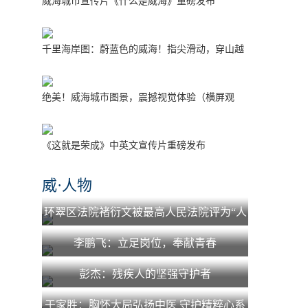
威海城市宣传片《什么是威海》重磅发布
千里海岸图：蔚蓝色的威海！指尖滑动，穿山越
海！
绝美！威海城市图景，震撼视觉体验（横屏观
看）
《这就是荣成》中英文宣传片重磅发布
威·人物
环翠区法院褚衍文被最高人民法院评为“人
民法院少年法庭工作先进个人”
李鹏飞：立足岗位，奉献青春
彭杰：残疾人的坚强守护者
于家胜：胸怀大局弘扬中医 守护精粹心系