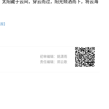
，太阳藏于云间，穿云而过，阳光倾洒而下，将云海
机报】
初审编辑：姚潇雨
责任编辑：郑云歌