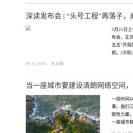
深读发布会 | “头号工程”再落
5月21日
布会，正式
五五”开
前。
[详细]
05-21 19-05
大众网
当一座城市要建设清朗网络空间，
一段时间以
事。我们
刚性力量
一座城市