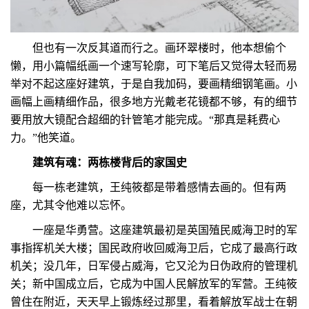
但也有一次反其道而行之。画环翠楼时，他本想偷个
懒，用小篇幅纸画一个速写轮廓，可下笔后又觉得太轻而易
举对不起这座好建筑，于是自我加码，要画精细钢笔画。小
画幅上画精细作品，很多地方光戴老花镜都不够，有的细节
要用放大镜配合超细的针管笔才能完成。“那真是耗费心
力。”他笑道。
建筑有魂：两栋楼背后的家国史
每一栋老建筑，王纯筱都是带着感情去画的。但有两
座，尤其令他难以忘怀。
一座是华勇营。这座建筑最初是英国殖民威海卫时的军
事指挥机关大楼；国民政府收回威海卫后，它成了最高行政
机关；没几年，日军侵占威海，它又沦为日伪政府的管理机
关；新中国成立后，它成为中国人民解放军的军营。王纯筱
曾住在附近，天天早上锻炼经过那里，看着解放军战士在朝