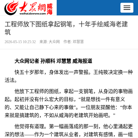
Toggl
naviga
工程师放下图纸拿起钢笔，十年手绘威海老建
筑
2026-05-15 10:25:32 来源: 大众网 作者: 邓慧慧
大众网记者 孙顺科 邓慧慧 威海报道
快五十岁那年，身体发出一声警报。王纯筱决定换一种
活法。
他放下工程师的图纸，拿起一支钢笔，从身边的事物画
起。起初并没有什么宏大的目标，“就是想找一件有意义
的、又能让自己静下心来的事做”。一位朋友提醒他：“你本
来就是搞建筑的，不如从威海的老建筑开始画吧。”
他觉得有道理。第一幅画落成的那一刻，他心里涌起更
深的想法——作为一个建筑从业者，对建筑有感情，画一组