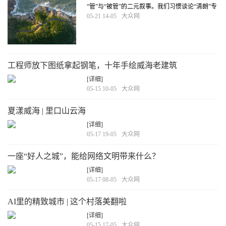
“管”与“被管”的二元叙事。我们习惯谈论“清朗”专
项行动整治了多少问题，习惯强调制度约束的刚
05-21 14-05
大众网
性力量。这些当然不可或缺，但或许遗漏了一个
更值得追问的问题：当一座城市致力于建设清朗
网络空间时，究竟是在建设什么？
[详细]
工程师放下图纸拿起钢笔，十年手绘威海老建筑
[详细]
05-15 10-05
大众网
夏漾威海 | 里口山云海
[详细]
05-17 19-05
大众网
一座“好人之城”，能给网络文明带来什么？
[详细]
05-17 08-05
大众网
AI里的精致城市 | 这个村落美翻啦
[详细]
05-15 17-05
大众网