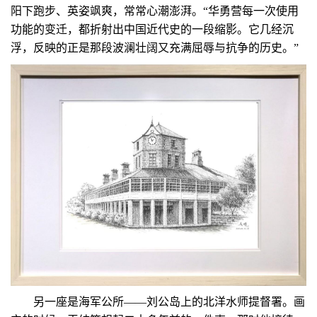
阳下跑步、英姿飒爽，常常心潮澎湃。“华勇营每一次使用
功能的变迁，都折射出中国近代史的一段缩影。它几经沉
浮，反映的正是那段波澜壮阔又充满屈辱与抗争的历史。”
另一座是海军公所——刘公岛上的北洋水师提督署。画