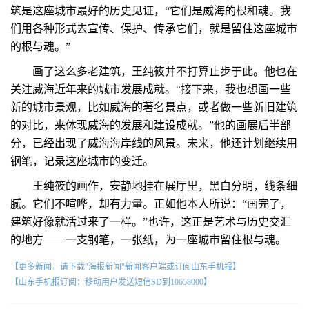
筑是这座城市最好的历史见证，“它们是威海的根和魂。我
们用各种形式去宣传、保护、传承它们，就是留住这座城市
的根与魂。”
画了这么多老建筑，王纯筱并不打算止步于此。他也在
关注威海近年来的城市发展成就。“接下来，我也想画一些
新的城市景观，比如威海的著名景点，或者做一些新旧建筑
的对比，来体现威海的发展和建设成就。”他的画展后半部
分，已经出现了威海海岸线的风景。未来，他还计划继续用
钢笔，记录这座城市的变迁。
王纯筱的画作，安静地挂在展厅里，黑白分明，线条细
腻。它们不喧哗，却有力量。正如他本人所说：“画完了，
建筑好像就活过来了一样。”也许，这正是艺术与历史交汇
的地方——一支钢笔，一张纸，为一座城市留住根与魂。
【更多新闻，请下载"海报新闻"新闻客户端或订阅山东手机报】
【山东手机报订阅：移动用户发送短信SD到10658000】