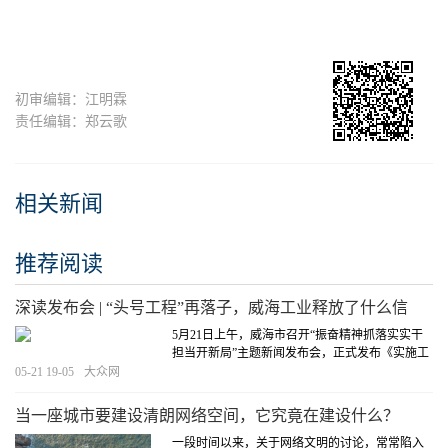
初审编辑：江明霖
责任编辑：郑云歌
相关新闻
推荐阅读
深读发布会 | “头号工程”再落子，威海工业释放了什么信
号？
5月21日上午，威海市召开“振奋精神抓落实实干
担当开新局”主题新闻发布会，正式发布《实施工
业经济“头号工程”2026年行动方案》。作为“十五
05-21 19-05
大众网
五”开局的关键政策文件，威海将城市的工业雄心
清晰呈现在公众面前。
[详细]
当一座城市要建设清朗网络空间，它究竟在建设什么？
一段时间以来，关于网络文明的讨论，常常陷入