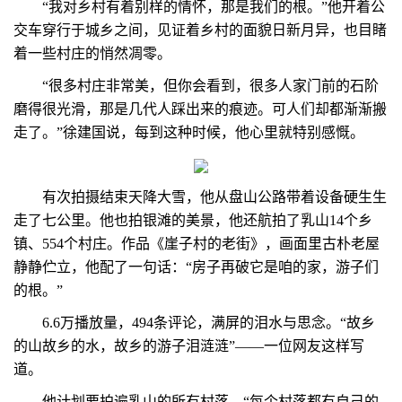
“我对乡村有着别样的情怀，那是我们的根。”他开着公
交车穿行于城乡之间，见证着乡村的面貌日新月异，也目睹
着一些村庄的悄然凋零。
“很多村庄非常美，但你会看到，很多人家门前的石阶
磨得很光滑，那是几代人踩出来的痕迹。可人们却都渐渐搬
走了。”徐建国说，每到这种时候，他心里就特别感慨。
有次拍摄结束天降大雪，他从盘山公路带着设备硬生生
走了七公里。他也拍银滩的美景，他还航拍了乳山14个乡
镇、554个村庄。作品《崖子村的老街》，画面里古朴老屋
静静伫立，他配了一句话：“房子再破它是咱的家，游子们
的根。”
6.6万播放量，494条评论，满屏的泪水与思念。“故乡
的山故乡的水，故乡的游子泪涟涟”——一位网友这样写
道。
他计划要拍遍乳山的所有村落，“每个村落都有自己的