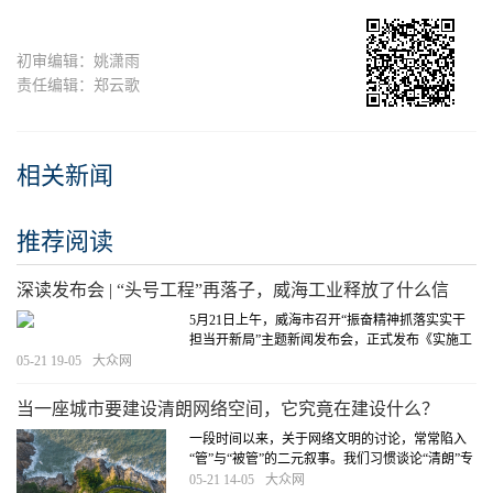
初审编辑：姚潇雨
责任编辑：郑云歌
相关新闻
推荐阅读
深读发布会 | “头号工程”再落子，威海工业释放了什么信
号？
5月21日上午，威海市召开“振奋精神抓落实实干
担当开新局”主题新闻发布会，正式发布《实施工
业经济“头号工程”2026年行动方案》。作为“十五
05-21 19-05
大众网
五”开局的关键政策文件，威海将城市的工业雄心
清晰呈现在公众面前。
[详细]
当一座城市要建设清朗网络空间，它究竟在建设什么？
一段时间以来，关于网络文明的讨论，常常陷入
“管”与“被管”的二元叙事。我们习惯谈论“清朗”专
项行动整治了多少问题，习惯强调制度约束的刚
05-21 14-05
大众网