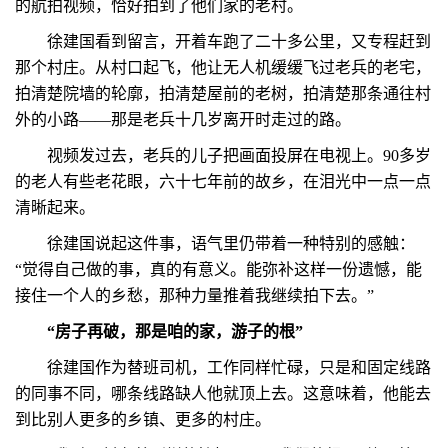
的航拍视频，恰好拍到了他们家的老村。
徐建国看到留言，开着车跑了二十多公里，又专程赶到
那个村庄。从村口起飞，他让无人机缓缓飞过老兵的老宅，
拍清楚院墙的轮廓，拍清楚屋前的老树，拍清楚那条通往村
外的小路——那是老兵十几岁离开时走过的路。
视频发过去，老兵的儿子把画面投屏在电视上。90多岁
的老人有些老花眼，六十七年前的故乡，在泪光中一点一点
清晰起来。
徐建国说起这件事，语气里仍带着一种特别的感触：
“觉得自己做的事，真的有意义。能弥补这样一份遗憾，能
接住一个人的乡愁，那种力量推着我继续拍下去。”
“房子再破，那是咱的家，游子的根”
徐建国作为替班司机，工作同样忙碌，只是和固定线路
的同事不同，哪条线路缺人他就顶上去。这意味着，他能去
到比别人更多的乡镇、更多的村庄。