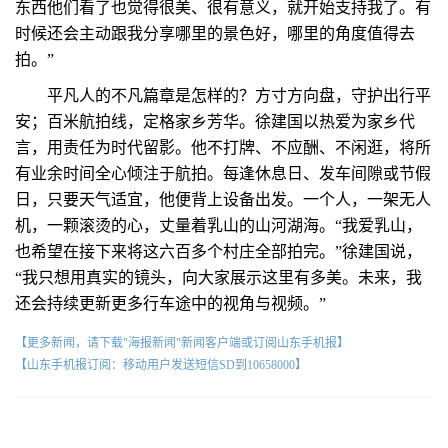
东西他们看了也觉得很美、很有意义，就开始支持我了。有
时候还会主动跟我分享哪里的景色好，哪里的角度值得去
拍。”
平凡人的不凡篇章是怎样的？方寸方向盘，守护出行平
安；百米航拍线，定格家乡芳华。徐建国以热爱为家乡代
言，用责任为时代留影。他不打牌、不应酬、不闲逛，将所
有业余时间全心倾注于航拍。每逢休息日、发车间隙或节假
日，只要天气适宜，他便背上设备出发。一个人，一架无人
机，一颗滚烫的心，丈量着乳山的山河湖海。“我爱乳山，
也希望在接下来将这六百多个村庄全部拍完。”徐建国说，
“我只想用真实的镜头，向大家展示这里有多美。未来，我
还会持续更新更多行车途中的视角与视频。”
【更多新闻，请下载"海报新闻"新闻客户端或订阅山东手机报】
【山东手机报订阅：移动用户发送短信SD到10658000】