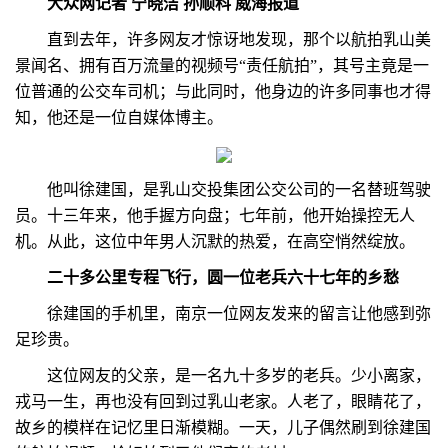
大众网记者 宁晓洁 孙顺科 威海报道
直到去年，许多网友才惊讶地发现，那个以航拍乳山美
景闻名、拥有百万流量的视频号“责任航拍”，其号主竟是一
位普通的公交车司机；与此同时，他身边的许多同事也才得
知，他还是一位自媒体博主。
他叫徐建国，是乳山交投集团公交公司的一名替班驾驶
员。十三年来，他手握方向盘；七年前，他开始操控无人
机。从此，这位中年男人沉默的热爱，在高空悄然绽放。
二十多公里专程飞行，圆一位老兵六十七年的乡愁
徐建国的手机里，南京一位网友发来的留言让他感到弥
足珍贵。
这位网友的父亲，是一名九十多岁的老兵。少小离家，
戎马一生，再也没有回到过乳山老家。人老了，眼睛花了，
故乡的模样在记忆里日渐模糊。一天，儿子偶然刷到徐建国