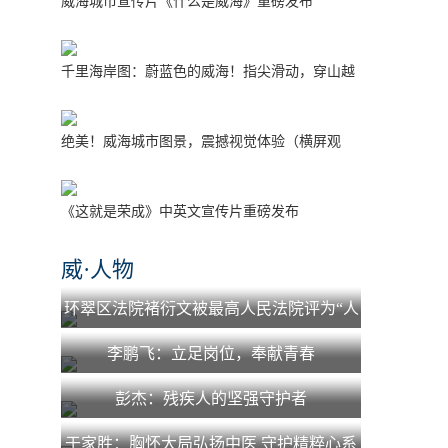
威海城市宣传片《什么是威海》重磅发布
千里海岸图：蔚蓝色的威海！指尖滑动，穿山越
海！
绝美！威海城市图景，震撼视觉体验（横屏观
看）
《这就是荣成》中英文宣传片重磅发布
威·人物
环翠区法院褚衍文被最高人民法院评为“人
民法院少年法庭工作先进个人”
李鹏飞：立足岗位，奉献青春
彭杰：残疾人的坚强守护者
于家胜：胸怀大局弘扬中医 守护精粹心系