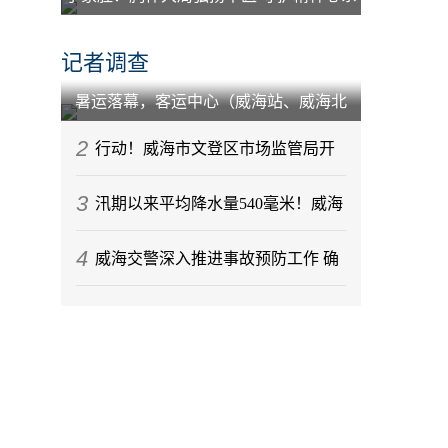
百姓
记者调查
暑运落幕，客运中心（威海站、威海北
站）到发旅客212.88万人次
2
行动！威海市文登区市场监管局开
3
展节前月饼专项监督检查
汛期以来平均降水量540毫米！威海
4
今年气候情况发布
威海交警深入推进事故预防工作 确
保辖区道路交通秩序稳定