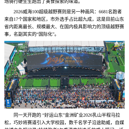
场骑行硬生生跑出了美食探索的味道。
2026威海100超级越野赛则是另一种画风：6681名跑者
来自17个国家和地区，市外选手占比超九成，这是目前山东
省内距离最长、规模最大、在国内极具影响力的顶级越野赛
事，名副其实的“国际化”。
同一天开跑的 “好运山东”金洲矿业2026乳山半程马拉
松，巧妙将赛道引入大学校园，数千名学子沿途助威，自媒