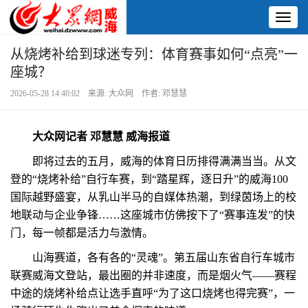
Toggl
naviga
从烧烤补给到球迷专列：体育赛事如何“点亮”一
座城？
2026-05-28 14:40:02 来源: 大众网 作者: 邓慧慧
大众网记者 邓慧慧 威海报道
即将过去的五月，威海的体育日历排得满满当当。从文
登的“烧烤补给”自行车赛，到“踏星辉，逐日升”的威海100
国际越野盛宴，从乳山半马的自媒体热潮，到绿茵场上的校
地联动与企业争锋……这座城市仿佛按下了“赛事连发”的快
门，每一帧都是活力与激情。
山海赛道，各有各的“灵魂”。第五届山东省自行车城市
联赛威海文登站，最出圈的并非速度，而是烟火气——赛程
中途的烧烤补给点让选手直呼“为了这口烧烤也得完赛”，一