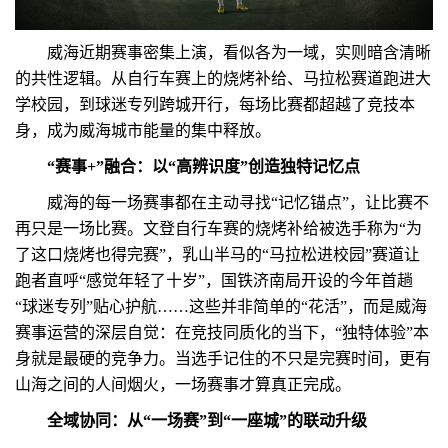
威海近期赛事密集上演，看似各为一域，实则暗含清晰
的共性逻辑。从自行车赛上的烧烤补给、马拉松赛道跑进大
学校园，到球迷专列跨城开行，每场比赛都超越了竞技本
身，成为威海城市能量的集中释放。
“赛事+”融合：以“高辨识度”创造独特记忆点
威海的每一场赛事都在主动寻找“记忆锚点”，让比赛不
再只是一场比赛。文登自行车赛的烧烤补给被选手称为“为
了这口烧烤也得完赛”，乳山半马的“马拉松进校园”赛道让
跑者直呼“感觉年轻了十岁”，国铁济南局开设的今年首趟
“球迷专列”贴心护航……这些并非简单的“花活”，而是威海
赛事运营的深层自觉：在竞技同质化的当下，“独特体验”本
身就是最硬的竞争力。当选手记住的不只是完赛时间，更有
山海之间的人间烟火，一场赛事才算真正完成。
全域协同：从“一场赛”到“一座城”的联动升级