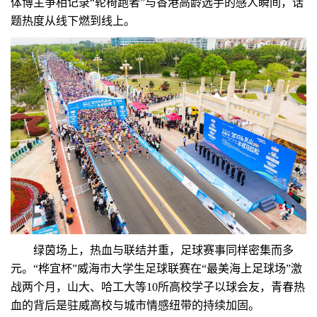
体博主争相记录“轮椅跑者”与香港高龄选手的感人瞬间，话
题热度从线下燃到线上。
绿茵场上，热血与联结并重，足球赛事同样密集而多
元。“桦宜杯”威海市大学生足球联赛在“最美海上足球场”激
战两个月，山大、哈工大等10所高校学子以球会友，青春热
血的背后是驻威高校与城市情感纽带的持续加固。