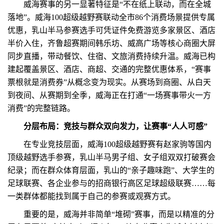
威海赛事的另一显著特征是“不在纸上联动，而在全城
落地”。威海100超级越野赛联动全市86个消费场景提供专属
优惠，乳山半马参赛选手可凭证件免费游览多家景区、酒店
半价入住，齐鲁超赛期间韩乐坊、威高广场等核心商圈大屏
同步直播，带动餐饮、住宿、文旅消费持续升温。威海已构
建起覆盖景区、酒店、商超、交通的完整优惠体系，“赛事
票根就是消费券”从概念变为现实。从赛场到商圈、从白天
到夜间、从赛期到全季，威海正在打通“一场赛事带火一方
消费”的完整链路。
分层布局：竞技与群众双向发力，让赛事“人人可感”
在专业竞技层面，威海100超级越野赛有赵家驹等国内
顶级越野选手参赛，乳山半马男子组、女子组双双打破赛会
纪录；而在群众体育层面，乳山的“亲子趣味跑”、大学生的
足球联赛、各企业参与的招商银行高区足球超级联赛……每
一类群体都能找到属于自己的参赛或观赛方式。
重要的是，威海并非简单“堆砌”赛事，而是以精准的分