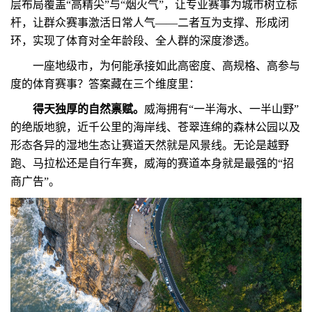
层布局覆盖“高精尖”与“烟火气”，让专业赛事为城市树立标
杆，让群众赛事激活日常人气——二者互为支撑、形成闭
环，实现了体育对全年龄段、全人群的深度渗透。
一座地级市，为何能承接如此高密度、高规格、高参与
度的体育赛事？答案藏在三个维度里：
得天独厚的自然禀赋。
威海拥有“一半海水、一半山野”
的绝版地貌，近千公里的海岸线、苍翠连绵的森林公园以及
形态各异的湿地生态让赛道天然就是风景线。无论是越野
跑、马拉松还是自行车赛，威海的赛道本身就是最强的“招
商广告”。