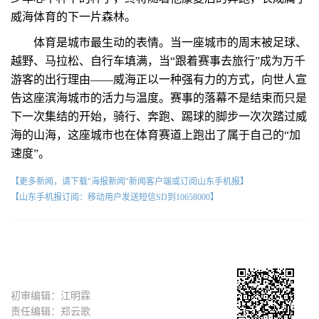
威海体育的下一片森林。
体育是城市最生动的表情。当一座城市的周末被足球、
越野、马拉松、自行车填满，当“跟着赛事去旅行”成为万千
游客的出行理由——威海正以一种强有力的方式，向世人宣
告这座滨海城市的活力与温度。赛事的落幕不是结束而只是
下一次集结的开始，骑行、奔跑、踢球的脚步一次次踏过威
海的山海，这座城市也在体育赛道上跑出了属于自己的“加
速度”。
【更多新闻，请下载"海报新闻"新闻客户端或订阅山东手机报】
【山东手机报订阅：移动用户发送短信SD到10658000】
初审编辑：江明霖
责任编辑：郑云歌