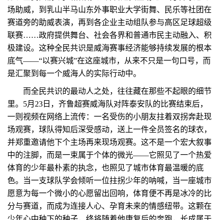
场助威，到乳山半马山东外事职业大学街舞、民乐等社团在
赛道旁的助威表演，再到各企业主动组队参与高区足球超级
联赛……政府提供舞台、社会各界和普通市民主动融入、积
极建设。这种全民共识是威海赛事经济能够持续发展的根本
底气——“以赛兴城”在这座城市，从来不只是一句口号，而
是汇聚到每一个威海人的实际行动中。
而全民共识的最动人之处，往往藏在那些不起眼的细节
里。5月23日，齐鲁超赛威海队对阵泰安队的比赛结束后，
一则视频在网络上流传：一名受伤的小朋友拄着双拐奔赴现
场观赛，球队得知后深受感动，送上一件全员签名的球衣，
并郑重邀请他下个主场再来现场观赛。这不是一个宏大叙事
中的注脚，而是一束属于个体的微光——它照见了一个热爱
体育的少年最朴素的执念，也照见了城市体育最温暖的底
色。当一支球队学会倾听一位拄拐少年的呐喊，当一座城市
愿意为每一个微小的心愿留出回响，体育便不再是冰冷的比
分与赛道，而成为连接人心、孕育未来的情感纽带。这颗在
少年心中种下的种子，终将随着他康复后的奔跑，长成属于