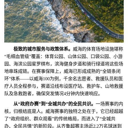
极致的城市服务与政策体系。
威海的体育场地设施堪称
“毛细血管级”覆盖：体育公园、山体公园、口袋公园、小游
园、海滨公园星罗棋布，滨海健身步道和骑行绿道将这些场
地串珠成链。在赛事保障上，威海已形成成熟的“全链条闭
环”体系——以威海100为例，千余名志愿者、救援队员和医
疗人员全程参与，赛道沿线布设医疗站、救护车、山地救援
队及急救跑者，确保突发情况4分钟内快速响应。
从“政府办赛”到“全城共办”的全民共识。
一场赛事的内
核，归根结底是人。威海赛事的独特之处在于，它已经超越
了“政府组织、群众观看”的传统格局，而进入了“全城共
办、全民共情”的新阶段。从齐鲁超赛主场近2.2万名球迷到