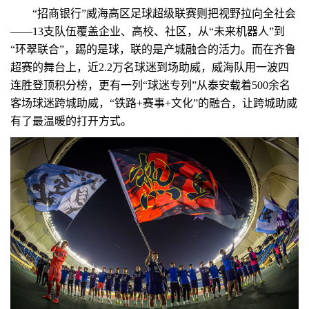
“招商银行”威海高区足球超级联赛则把视野拉向全社会
——13支队伍覆盖企业、高校、社区，从“未来机器人”到
“环翠联合”，踢的是球，联的是产城融合的活力。而在齐鲁
超赛的舞台上，近2.2万名球迷到场助威，威海队用一波四
连胜登顶积分榜，更有一列“球迷专列”从泰安载着500余名
客场球迷跨城助威，“铁路+赛事+文化”的融合，让跨城助威
有了最温暖的打开方式。