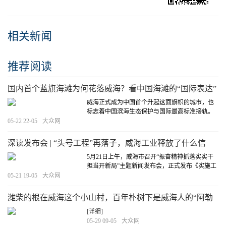
相关新闻
推荐阅读
国内首个蓝旗海滩为何花落威海？看中国海滩的“国际表达”
威海正式成为中国首个升起这面旗帜的城市，也
标志着中国滨海生态保护与国际最高标准接轨。
[详细]
05-22 22-05
大众网
深读发布会 | “头号工程”再落子，威海工业释放了什么信
号？
5月21日上午，威海市召开“振奋精神抓落实实干
担当开新局”主题新闻发布会，正式发布《实施工
业经济“头号工程”2026年行动方案》。作为“十五
05-21 19-05
大众网
五”开局的关键政策文件，威海将城市的工业雄心
清晰呈现在公众面前。
[详细]
潍柴的根在威海这个小山村，百年朴树下是威海人的“阿勒
泰”
[详细]
05-29 09-05
大众网