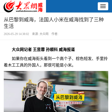
Toggl
naviga
从巴黎到威海，法国人小米在威海找到了三种
生活
2026-05-29 14:38:02 来源: 大众网 作者:
大众网记者 王昱蓉 孙顺科 威海报道
如果你在威海街头看到一个高个子、棕色短发、手里拎
着木工工具的外国人，那很可能是小米。