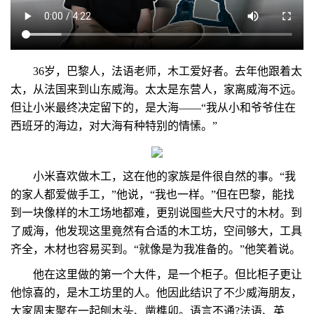
36岁，巴黎人，法语老师，木工爱好者。去年他跟着太
太，从法国来到山东威海。太太是东营人，家离威海不远。
但让小米最终决定留下的，是大海——“我从小和爷爷住在
西班牙的海边，对大海有种特别的情愫。”
小米喜欢做木工，这在他的家族是件很自然的事。“我
的家人都爱做手工，”他说，“我也一样。”但在巴黎，能找
到一块像样的木工场地都难，更别说囤些大尺寸的木材。到
了威海，他发现这里竟然有合适的木工坊，空间够大，工具
齐全，木材也容易买到。“就像是为我准备的。”他笑着说。
他在这里做的第一个大件，是一个柜子。但比柜子更让
他惊喜的，是木工坊里的人。他因此结识了不少威海朋友，
大家周末聚在一起刨木头、凿榫卯。语言不通?法语、英