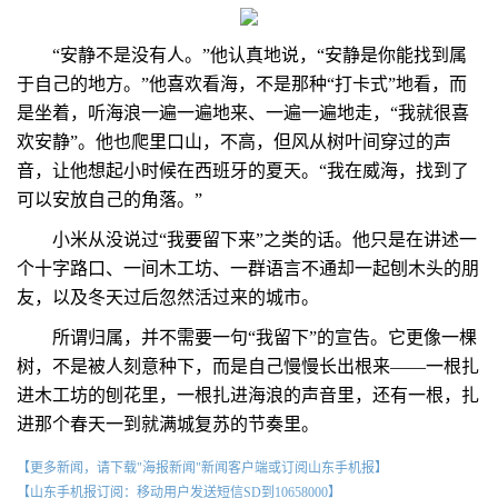
“安静不是没有人。”他认真地说，“安静是你能找到属
于自己的地方。”他喜欢看海，不是那种“打卡式”地看，而
是坐着，听海浪一遍一遍地来、一遍一遍地走，“我就很喜
欢安静”。他也爬里口山，不高，但风从树叶间穿过的声
音，让他想起小时候在西班牙的夏天。“我在威海，找到了
可以安放自己的角落。”
小米从没说过“我要留下来”之类的话。他只是在讲述一
个十字路口、一间木工坊、一群语言不通却一起刨木头的朋
友，以及冬天过后忽然活过来的城市。
所谓归属，并不需要一句“我留下”的宣告。它更像一棵
树，不是被人刻意种下，而是自己慢慢长出根来——一根扎
进木工坊的刨花里，一根扎进海浪的声音里，还有一根，扎
进那个春天一到就满城复苏的节奏里。
【更多新闻，请下载"海报新闻"新闻客户端或订阅山东手机报】
【山东手机报订阅：移动用户发送短信SD到10658000】