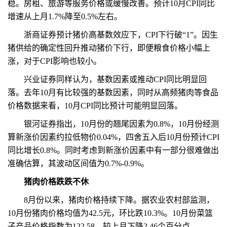
稳。房租、旅游等服务价格或缓慢改善。预计10月CPI同比
增速从上月1.7%降至0.5%左右。
浙商证券预计猪价高基数效应下，CPI下行破“1”。因生
猪供给的确定性回升推动猪价下行，即便粮食价格小幅上
涨，对于CPI影响也较小。
兴业证券同样认为，基数因素或推动CPI同比明显回
落。去年10月有比较强的基数因素，同时从高频猪肉等食品
价格数据来看，10月CPI同比预计可能明显回落。
银河证券指出，10月份的翘尾因素为0.8%，10月份经测
算新涨价因素约拉低物价0.04%，四舍五入后10月份预计CPI
同比增长0.8%。同时考虑到新涨价因素中有一部分很难做出
准确估算，其波动区间值为0.7%-0.9%。
猪肉价格跌跌不休
8月份以来，猪肉价格持续下降。据农业农村部监测，
10月份猪肉价格均值为42.5元，环比跌10.3%。10月份菜篮
子产品价格指数为122.58，较上月下降2.46个百分点。