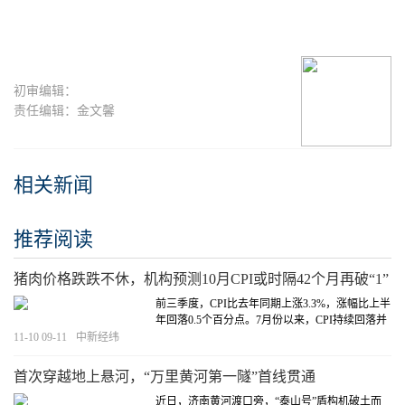
初审编辑：
责任编辑：金文馨
相关新闻
推荐阅读
猪肉价格跌跌不休，机构预测10月CPI或时隔42个月再破“1”
前三季度，CPI比去年同期上涨3.3%，涨幅比上半
年回落0.5个百分点。7月份以来，CPI持续回落并
于9月份回归“1时代”。
[详细]
11-10 09-11
中新经纬
首次穿越地上悬河，“万里黄河第一隧”首线贯通
近日，济南黄河渡口旁，“泰山号”盾构机破土而