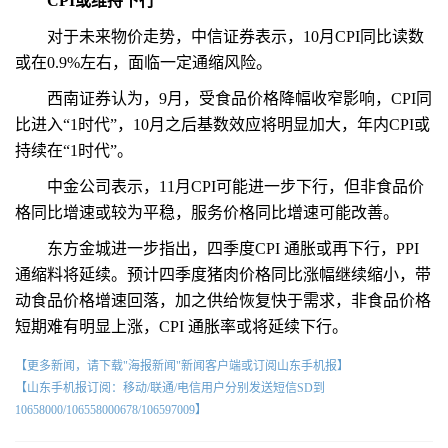
CPI或维持下行
对于未来物价走势，中信证券表示，10月CPI同比读数
或在0.9%左右，面临一定通缩风险。
西南证券认为，9月，受食品价格降幅收窄影响，CPI同
比进入“1时代”，10月之后基数效应将明显加大，年内CPI或
持续在“1时代”。
中金公司表示，11月CPI可能进一步下行，但非食品价
格同比增速或较为平稳，服务价格同比增速可能改善。
东方金城进一步指出，四季度CPI 通胀或再下行，PPI
通缩料将延续。预计四季度猪肉价格同比涨幅继续缩小，带
动食品价格增速回落，加之供给恢复快于需求，非食品价格
短期难有明显上涨，CPI 通胀率或将延续下行。
【更多新闻，请下载"海报新闻"新闻客户端或订阅山东手机报】
【山东手机报订阅：移动/联通/电信用户分别发送短信SD到
10658000/106558000678/106597009】