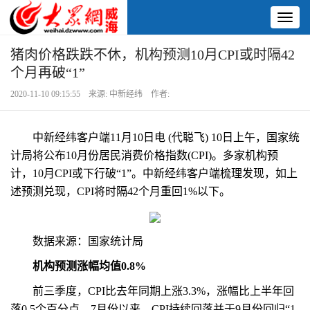
Toggl
naviga
猪肉价格跌跌不休，机构预测10月CPI或时隔42
个月再破“1”
2020-11-10 09:15:55 来源: 中新经纬 作者:
中新经纬客户端11月10日电 (代聪飞) 10日上午，国家统
计局将公布10月份居民消费价格指数(CPI)。多家机构预
计，10月CPI或下行破“1”。中新经纬客户端梳理发现，如上
述预测兑现，CPI将时隔42个月重回1%以下。
数据来源：国家统计局
机构预测涨幅均值0.8%
前三季度，CPI比去年同期上涨3.3%，涨幅比上半年回
落0.5个百分点。7月份以来，CPI持续回落并于9月份回归“1