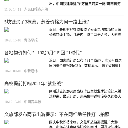
出，中国铁建承建的“万里黄河第一隧”济南黄河
隧道东线隧道率先贯通。这标志着我国在建的最
11-06 14-11
人民日报客户端
大直径公轨合建盾构隧道取得重大进展，这也是
人类历史上首次穿越地上悬河！
[详细]
5块钱买了3棵葱，葱姜价格为何一路上涨？
近日，央视财经频道报道了云南昆明市场的大葱
价格持续上扬，几天内上涨了两倍之多，大葱零
售价最高到了每公斤15元。
[详细]
10-28 15-10
青岛早报
各地物价如何？ 19地9月CPI回 “1时代”
近日，国家统计局公布了31个省(区、市)9月份居
民消费价格指数(CPI)。数据显示，19个省份9月
CPI涨幅低于2%。多家机构认为，四季度物价上
10-20 09-10
中新经纬
涨压力不大，CPI或继续下行。
[详细]
高校提前打响2021年“就业战”
刚刚过去的2020届高校毕业生就业季还没让人缓
过神来，最近几周，迎来集中返校没多久的各大
高校，又开始提前布局2021届毕业生的“就业大
10-12 13-10
中国青年报
计”了。
[详细]
文旅部发布两节出游提示：不在网红地任性打卡拍照
国庆中秋即将来临，文化和旅游部提醒广大游
客，出游在注意疫情防控的同时，要遵守法律法