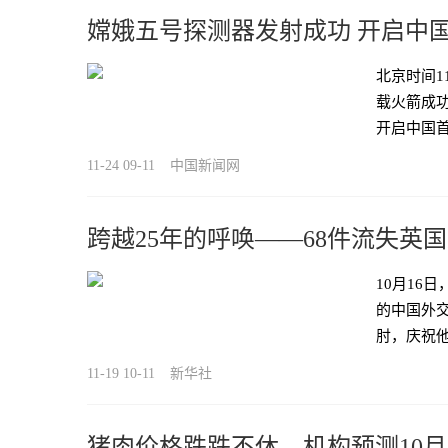
嫦娥五号探测器发射成功 开启中
北京时间1
载火箭成
开启中国
11-24 09-11
中国新闻网
跨越25年的呼唤——68件流失英
10月16
的中国外
肘，庆祝
11-19 10-11
新华社
猪肉价格跌跌不休，机构预测10月C