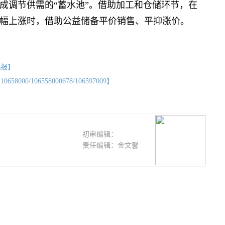
成调节供需的“蓄水池”。借助加工和仓储环节，在
幅上涨时，借助公益储备平价销售、平抑涨价。
机报】
/106558000678/106597009】
初审编辑：
责任编辑：金文馨