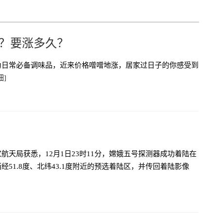
少？要涨多久？
为日常必备调味品，近来价格噌噌地涨，居家过日子的你感受到
细]
航天局获悉，12月1日23时11分，嫦娥五号探测器成功着陆在
经51.8度、北纬43.1度附近的预选着陆区，并传回着陆影像