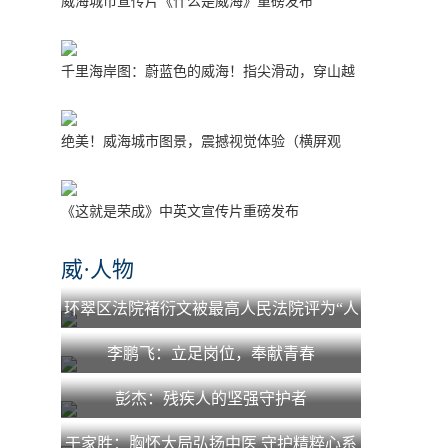
威海城市宣传片《什么是威海》重磅发布
千里海岸图：蔚蓝色的威海！指尖滑动，穿山越
海！
绝美！威海城市图景，震撼视觉体验（横屏观
看）
《这就是荣成》中英文宣传片重磅发布
威·人物
环翠区法院褚衍文被最高人民法院评为“人
民法院少年法庭工作先进个人”
李鹏飞：立足岗位，奉献青春
彭杰：残疾人的坚强守护者
于家胜：胸怀大局弘扬中医 守护精粹心系