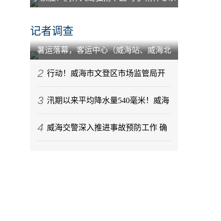
百姓
记者调查
暑运落幕，客运中心（威海站、威海北
站）到发旅客212.88万人次
2
行动！威海市文登区市场监管局开
3
展节前月饼专项监督检查
汛期以来平均降水量540毫米！威海
4
今年气候情况发布
威海交警深入推进事故预防工作 确
保辖区道路交通秩序稳定