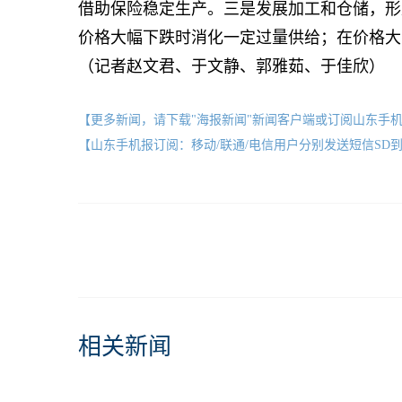
借助保险稳定生产。三是发展加工和仓储，形
价格大幅下跌时消化一定过量供给；在价格大
（记者赵文君、于文静、郭雅茹、于佳欣）
【更多新闻，请下载"海报新闻"新闻客户端或订阅山东手
【山东手机报订阅：移动/联通/电信用户分别发送短信SD到10658000
相关新闻