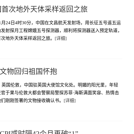
国首次地外天体采样返回之旅
1月24日4时30分，中国在文昌航天发射场，用长征五号遥五运
功发射探月工程嫦娥五号探测器，顺利将探测器送入预定轨道，
首次地外天体采样返回之旅。
[详细]
国文物回归祖国怀抱
日，英国伦敦，中国驻英国大使馆文化处。明媚的阳光里，年轻
交官于果与伦敦大都会警察局警探苏菲·海斯满面笑容、热情击
他们刚刚签署的文物接收确认书。
[详细]
PI或时隔42个月再破“1”