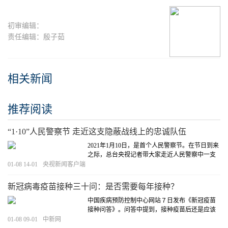
初审编辑：
责任编辑：殷子茹
相关新闻
推荐阅读
“1·10”人民警察节 走近这支隐蔽战线上的忠诚队伍
2021年1月10日，是首个人民警察节。在节日到来
之际，总台央视记者带大家走近人民警察中一支
特殊的队伍……
[详细]
01-08 14-01
央视新闻客户端
新冠病毒疫苗接种三十问：是否需要每年接种？
中国疾病预防控制中心网站７日发布《新冠疫苗
接种问答》。问答中提到，接种疫苗后还是应该
继续佩戴口罩；建议现阶段使用同一厂家的同品
01-08 09-01
中新网