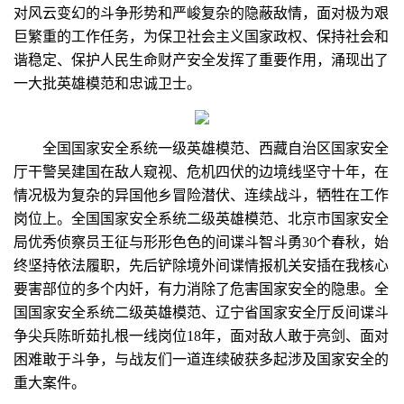
对风云变幻的斗争形势和严峻复杂的隐蔽敌情，面对极为艰
巨繁重的工作任务，为保卫社会主义国家政权、保持社会和
谐稳定、保护人民生命财产安全发挥了重要作用，涌现出了
一大批英雄模范和忠诚卫士。
全国国家安全系统一级英雄模范、西藏自治区国家安全
厅干警吴建国在敌人窥视、危机四伏的边境线坚守十年，在
情况极为复杂的异国他乡冒险潜伏、连续战斗，牺牲在工作
岗位上。全国国家安全系统二级英雄模范、北京市国家安全
局优秀侦察员王征与形形色色的间谍斗智斗勇30个春秋，始
终坚持依法履职，先后铲除境外间谍情报机关安插在我核心
要害部位的多个内奸，有力消除了危害国家安全的隐患。全
国国家安全系统二级英雄模范、辽宁省国家安全厅反间谍斗
争尖兵陈昕茹扎根一线岗位18年，面对敌人敢于亮剑、面对
困难敢于斗争，与战友们一道连续破获多起涉及国家安全的
重大案件。