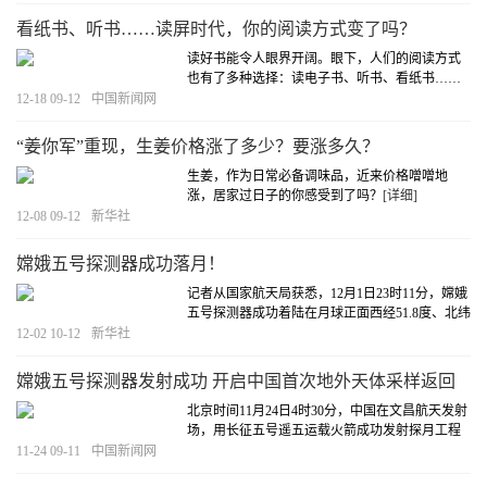
种疫苗完成接种；接种第二剂次灭活疫苗大约两
周后可以产生较好的免疫效果；对于新冠肺炎确
看纸书、听书……读屏时代，你的阅读方式变了吗？
诊病例、无症状感染者，目前暂不建议接种
[详细]
读好书能令人眼界开阔。眼下，人们的阅读方式
也有了多种选择：读电子书、听书、看纸书……
当你想读书的时候，更青睐哪种？
[详细]
12-18 09-12
中国新闻网
“姜你军”重现，生姜价格涨了多少？要涨多久？
生姜，作为日常必备调味品，近来价格噌噌地
涨，居家过日子的你感受到了吗？
[详细]
12-08 09-12
新华社
嫦娥五号探测器成功落月！
记者从国家航天局获悉，12月1日23时11分，嫦娥
五号探测器成功着陆在月球正面西经51.8度、北纬
43.1度附近的预选着陆区，并传回着陆影像图。
12-02 10-12
新华社
[详细]
嫦娥五号探测器发射成功 开启中国首次地外天体采样返回
之旅
北京时间11月24日4时30分，中国在文昌航天发射
场，用长征五号遥五运载火箭成功发射探月工程
嫦娥五号探测器，顺利将探测器送入预定轨道，
11-24 09-11
中国新闻网
开启中国首次地外天体采样返回之旅。
[详细]