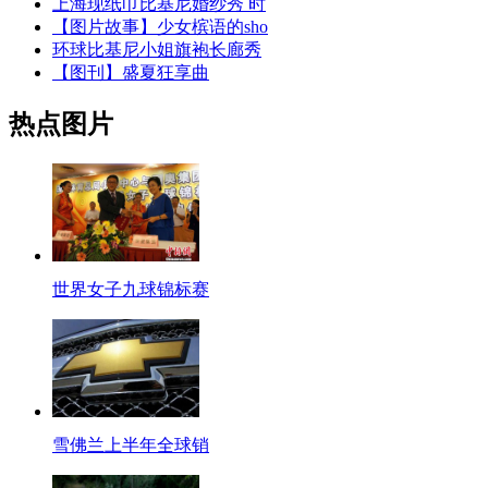
上海现纸巾比基尼婚纱秀 时
【图片故事】少女槟语的sho
环球比基尼小姐旗袍长廊秀
【图刊】盛夏狂享曲
热点图片
世界女子九球锦标赛
雪佛兰上半年全球销