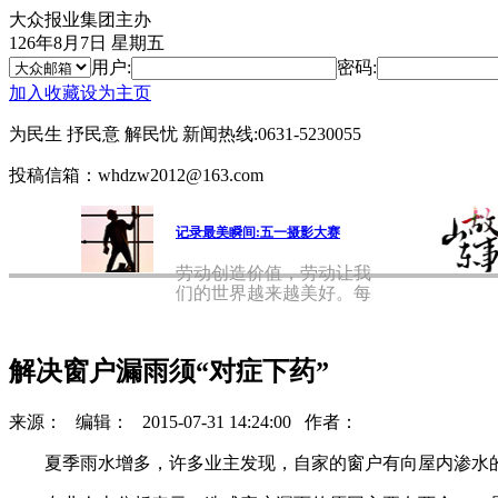
大众报业集团主办
126年8月7日 星期五
用户:
密码:
加入收藏
设为主页
为民生 抒民意 解民忧
新闻热线:0631-5230055
投稿信箱：whdzw2012@163.com
记录最美瞬间:五一摄影大赛
劳动创造价值，劳动让我
们的世界越来越美好。每
天，在
解决窗户漏雨须“对症下药”
来源：
编辑：
2015-07-31 14:24:00
作者：
夏季雨水增多，许多业主发现，自家的窗户有向屋内渗水的