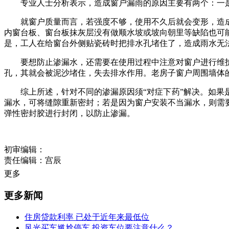
专业人士分析表示，造成窗户漏雨的原因主要有两个：一是
就窗户质量而言，若强度不够，使用不久后就会变形，造成
内窗台板、窗台板抹灰层没有做顺水坡或坡向朝里等缺陷也可
是，工人在给窗台外侧贴瓷砖时把排水孔堵住了，造成雨水无
要想防止渗漏水，还需要在使用过程中注意对窗户进行维护
孔，其就会被泥沙堵住，失去排水作用。老房子窗户周围墙体
综上所述，针对不同的渗漏原因须“对症下药”解决。如果是
漏水，可将缝隙重新密封；若是因为窗户安装不当漏水，则需
弹性密封胶进行封闭，以防止渗漏。
初审编辑：
责任编辑：宫辰
更多
更多新闻
住房贷款利率 已处于近年来最低位
风光买车尴尬停车 投资车位要注意什么？