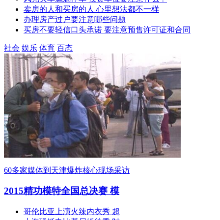
卖房的人和买房的人 心里想法都不一样
办理房产过户要注意哪些问题
买房不要轻信口头承诺 要注意预售许可证和合同
社会
娱乐
体育
百态
60多家媒体到天津爆炸核心现场采访
2015精功模特全国总决赛 模
哥伦比亚上演火辣内衣秀 超