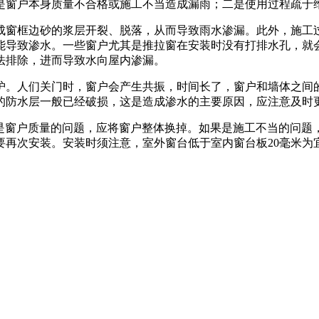
窗户本身质量不合格或施工不当造成漏雨；二是使用过程疏于
窗框边砂的浆层开裂、脱落，从而导致雨水渗漏。此外，施工过
能导致渗水。一些窗户尤其是推拉窗在安装时没有打排水孔，就
法排除，进而导致水向屋内渗漏。
。人们关门时，窗户会产生共振，时间长了，窗户和墙体之间的
的防水层一般已经破损，这是造成渗水的主要原因，应注意及时
窗户质量的问题，应将窗户整体换掉。如果是施工不当的问题
要再次安装。安装时须注意，室外窗台低于室内窗台板20毫米为