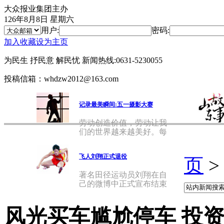
大众报业集团主办
126年8月8日 星期六
用户:
密码:
加入收藏
设为主页
为民生 抒民意 解民忧
新闻热线:0631-5230055
投稿信箱：whdzw2012@163.com
记录最美瞬间:五一摄影大赛
劳动创造价值，劳动让我
们的世界越来越美好。每
天，在
飞人刘翔正式退役
页
著名田径运动员刘翔在自
己的微博中正式宣布结束
自己的
风光买车尴尬停车 投