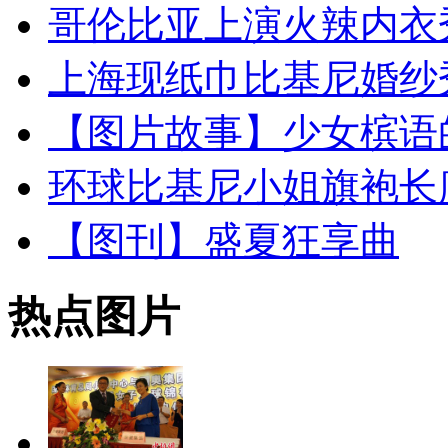
哥伦比亚上演火辣内衣
上海现纸巾比基尼婚纱
【图片故事】少女槟语的
环球比基尼小姐旗袍长
【图刊】盛夏狂享曲
热点图片