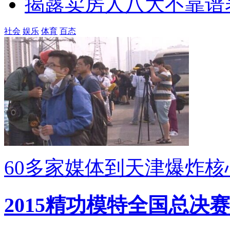
揭露卖房人八大不靠谱
社会
娱乐
体育
百态
60多家媒体到天津爆炸
2015精功模特全国总决赛