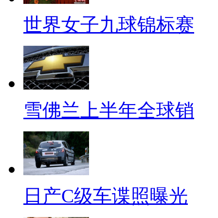
世界女子九球锦标赛
雪佛兰上半年全球销
日产C级车谍照曝光