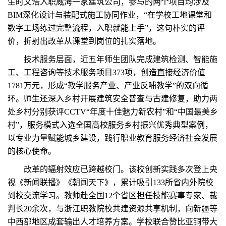
生时文浩入职威海一家建筑公司，参与的两个项目均涉及
BIM深化设计与装配式施工协同作业，“在学校工地课堂和
数字工场练过完整流程，入职就能上手”，这句朴实的评
价，折射出改革从课堂到岗位的扎实落地。
技术服务层面，近五年师生团队完成建筑检测、智能施
工、工程咨询等技术服务项目373项，创造直接经济价值
1781万元，形成“教学服务产业、产业反哺教学”的双向循
环。师生还深入乡村开展建筑安全普查与古建修复，助力两
处乡村分别获评CCTV“年度十佳魅力新农村”和“中国最美乡
村”，服务模式入选全国高校服务乡村振兴优秀典型案例，
以专业力量赋能城乡建设，践行职业教育服务经济社会发展
的核心使命。
改革的辐射效应已跨越校门。该校创新实践多次登上央
视《新闻联播》《朝闻天下》，累计吸引133所省内外院校
到校交流学习。教师赴全国12个省区担任技能赛事专家、裁
判长20余次，与浙江职教院校共建资源共享机制，向新疆等
中西部地区成套输出人才培养方案。学校联合赞比亚铜带大