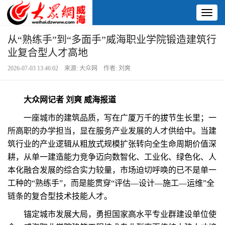
Toggl
naviga
从“熟练手”到“多面手”威海职业学院锻造建筑行
业复合型人才高地
2026-07-03 13:46:02 来源: 大众网 作者: 刘爽
大众网记者 刘爽 威海报道
一座城市的建筑品质，写在广厦万千的拔节生长里；一
所高职的办学担当，显在服务产业发展的人才供给中。当建
筑行业的产业逻辑从粗放式规模扩张转向全生命周期价值深
耕，从单一建造能力竞争迈向数智化、工业化、绿色化、人
本化融合发展的综合实力较量，市场迫切呼唤的已不是单一
工种的“熟练手”，而是能贯穿“评估—设计—施工—运维”全
链条的复合型技术技能人才。
锚定城市发展大局，勇担国家高水平专业群建设单位使