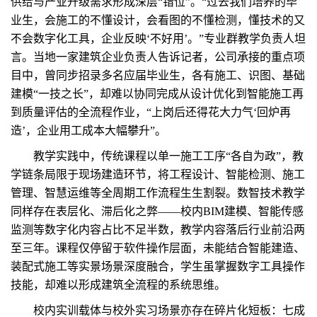
供给与产业升级需求形成深层“错位”。“过去我们培养的毕
业生，会施工的不懂设计，会看图的不懂检测，懂技术的又
不会数字化工具，企业反映‘不好用’。”专业群教学负责人坦
言。当地一家建筑企业负责人告诉记者，公司承接的重点项
目中，曾同步招录多名应届毕业生，各有施工、识图、基础
建模“一技之长”，却难以协同完成从设计优化到智能施工再
到质量评估的全流程作业，“上岗后还得花大力气‘回炉再
造’，企业用工成本大幅攀升”。
教学实践中，传统课程以单一施工工序“各自为政”，教
学链条局限于现场建造环节，将工程设计、智能检测、施工
管理、智慧运维等全周期工作流程生生割裂。数智技术教学
同样存在表层化、滞后化之弊——校内BIM建模、智能传感
监测等数字化内容占比不足半数，教学内容落后行业前沿两
至三年。课程仅停留于软件操作层面，未能结合智能建造、
装配式施工等实景场景深度融合，学生虽掌握数字工具操作
技能，却难以形成建筑全流程的系统思维。
校内实训载体与校外实习场景亦存在碎片化短板：七成