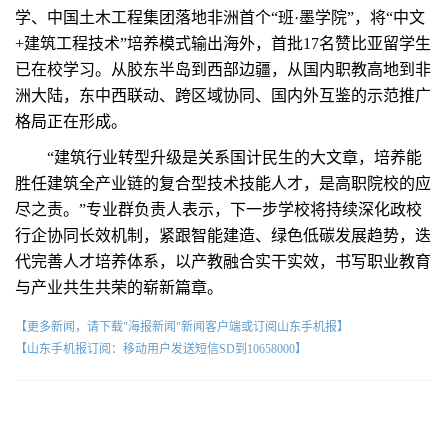
学、中国土木工程集团落地非洲首个“班·墨学院”，将“中文
+建筑工程技术”培养模式输出海外，首批17名赞比亚留学生
已在校学习。从胶东半岛到西部边疆，从国内职教高地到非
洲大陆，东中西联动、跨区域协同、国内外互鉴的示范推广
格局正在形成。
“建筑行业转型升级是关系国计民生的大文章，培养能
胜任建筑全产业链的复合型技术技能人才，是高职院校的应
尽之责。”专业群负责人表示，下一步学校将持续深化政校
行企协同长效机制，紧跟智能建造、绿色低碳发展趋势，迭
代完善人才培养体系，以产教融合实干实效，书写职业教育
与产业共生共荣的崭新篇章。
【更多新闻，请下载"海报新闻"新闻客户端或订阅山东手机报】
【山东手机报订阅：移动用户发送短信SD到10658000】