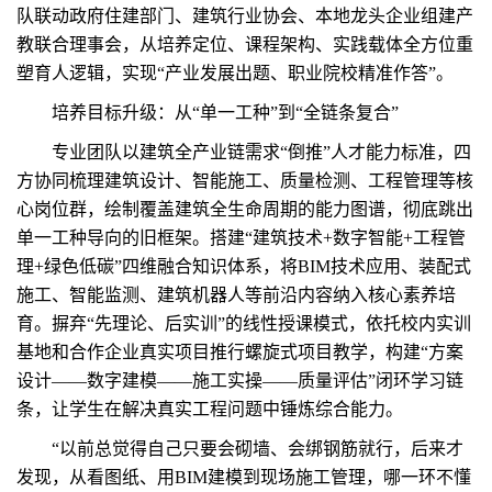
队联动政府住建部门、建筑行业协会、本地龙头企业组建产
教联合理事会，从培养定位、课程架构、实践载体全方位重
塑育人逻辑，实现“产业发展出题、职业院校精准作答”。
培养目标升级：从“单一工种”到“全链条复合”
专业团队以建筑全产业链需求“倒推”人才能力标准，四
方协同梳理建筑设计、智能施工、质量检测、工程管理等核
心岗位群，绘制覆盖建筑全生命周期的能力图谱，彻底跳出
单一工种导向的旧框架。搭建“建筑技术+数字智能+工程管
理+绿色低碳”四维融合知识体系，将BIM技术应用、装配式
施工、智能监测、建筑机器人等前沿内容纳入核心素养培
育。摒弃“先理论、后实训”的线性授课模式，依托校内实训
基地和合作企业真实项目推行螺旋式项目教学，构建“方案
设计——数字建模——施工实操——质量评估”闭环学习链
条，让学生在解决真实工程问题中锤炼综合能力。
“以前总觉得自己只要会砌墙、会绑钢筋就行，后来才
发现，从看图纸、用BIM建模到现场施工管理，哪一环不懂