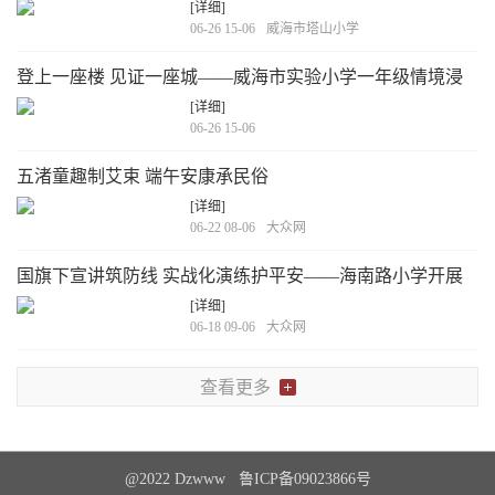
[详细]
06-26 15-06
威海市塔山小学
登上一座楼 见证一座城——威海市实验小学一年级情境浸
润式乐考
[详细]
06-26 15-06
五渚童趣制艾束 端午安康承民俗
[详细]
06-22 08-06
大众网
国旗下宣讲筑防线 实战化演练护平安——海南路小学开展
安全生产月暨端午安全宣讲与消防演练活动
[详细]
06-18 09-06
大众网
查看更多
@2022 Dzwww 鲁ICP备09023866号