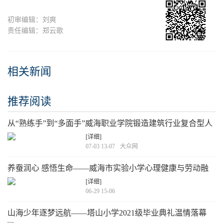
初审编辑：刘爽
责任编辑：郑云歌
相关新闻
推荐阅读
从“熟练手”到“多面手”威海职业学院锻造建筑行业复合型人
才高地
[详细]
07-03 13-07
大众网
养蚕润心 感悟生命——威海市实验小学心理健康与劳动融
合活动
[详细]
06-29 15-06
山海少年逐梦远航——塔山小学2021级毕业典礼温情落幕