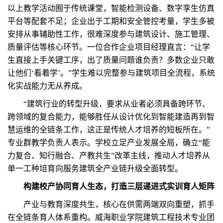
以上教学活动囿于传统课堂，智能检测设备、数字孪生仿真
平台等配套不足；企业出于工期和安全管控考量，学生多被
安排从事辅助性工作，很难深度参与建筑设计、施工管理、
质量评估等核心环节。一位合作企业项目经理直言：“让学
生直接上手关键工序，出了质量问题谁负责？多数企业只敢
让他们‘看着学’。”学生难以完整参与建筑项目全流程，系统
化实战能力无从养成。
“建筑行业的转型升级，要求从业者必须具备跨环节、
跨领域的复合能力，能够胜任从设计优化到智能建造再到智
慧运维的全链条工作，这正是传统人才培养的短板所在。”
专业群教学负责人表示。学校立足产业发展全局，确立“能
力复合、知行融合、产教共生”改革主线，推动人才培养从
单一工种培育向服务建筑全产业链升级全面转型。
构建校产协同育人生态，打造三层递进式实训育人矩阵
产业与教育深度共生，核心在供需两端双向重塑，抓手
在全链条育人体系重构。威海职业学院建筑工程技术专业团