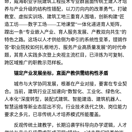
命，威海职业学院建筑工程技术专业群直面传统土建人才培
养与产业升级的结构性错配，以刀刃向内的改革勇气，打破
教室、虚拟实训场、建筑工地三重育人围墙，创新构建“匠
造工坊——数字工场——工地课堂”一体化递进育人矩阵，
蹚出一条“专业嵌入产业、育人服务发展、产教双向共生”的
特色之路。这场以人才供给侧为牵引的系统性变革，铿锵作
答“职业院校如何扎根地方、服务产业高质量发展”的时代命
题，其育人实践多次登上央视主流栏目，已淬炼为可复制、
跨区域推广的职教示范样板。
锚定产业发展坐标，直面产教供需结构性矛盾
城市与大学协同发展，根基在产业对接，要害在专业契
合。当前，建筑行业正加速向“数智化、工业化、绿色化、
人本化”深度转型，装配式建筑、智能建造、建筑机器人、
智慧运维等新业态层出不穷。行业技术迭代之快、岗位能力
要求之多元，已非传统人才培养模式所能覆盖。
反观传统土建教学，长期沿袭学科导向办学逻辑，人才