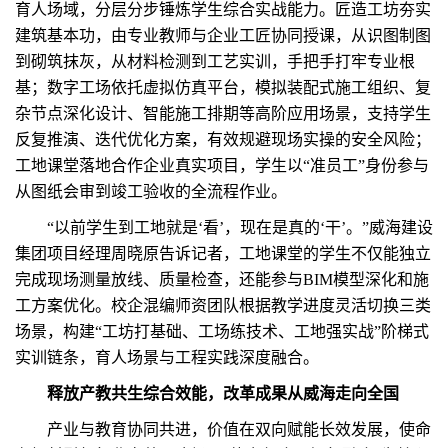
育人场域，分层分步锤炼学生综合实战能力。匠造工坊夯实
建筑基本功，由专业教师与企业工匠协同授课，从识图制图
到砌筑抹灰，从材料检测到工艺实训，手把手打牢专业根
基；数字工场依托虚拟仿真平台，模拟装配式施工组织、复
杂节点深化设计、智能施工排期等高阶应用场景，支持学生
反复推演、迭代优化方案，有效规避现场实操的安全风险；
工地课堂落地合作企业真实项目，学生以“准员工”身份参与
从图纸会审到竣工验收的全流程作业。
“以前学生到工地就是‘看’，现在是真的‘干’。”威海建设
集团项目经理周晓原告诉记者，工地课堂的学生不仅能独立
完成现场测量放线、质量检查，还能参与BIM模型深化和施
工方案优化。校企混编师资团队根据教学进度灵活切换三类
场景，构建“工坊打基础、工场练技术、工地强实战”阶梯式
实训链条，育人场景与工程实践深度融合。
释放产教共生综合效能，改革成果从威海走向全国
产业与教育协同共进，价值在双向赋能长效发展，使命