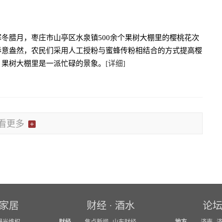
冬腊月，枣庄市山亭区水泉镇500余个果树大棚里的樱桃花次
春意盎然，农民们采用人工授粉与蜜蜂传粉相结合的方式提高樱
，果树大棚里是一派忙碌的景象。
[详细]
看更多
家居
财经
·
酒水
论