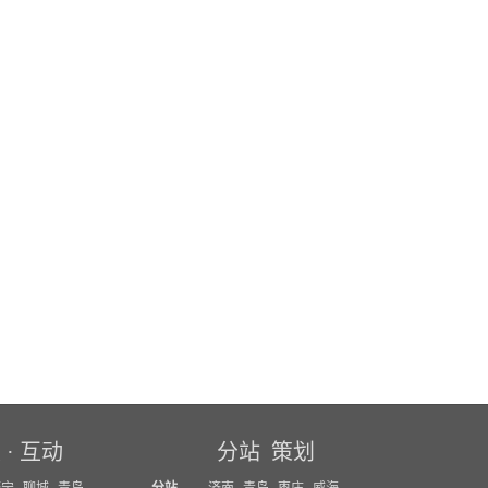
坛
·
互动
分站
策划