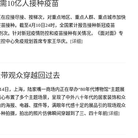
需10亿人接种疫苗
正在应接尽接、按梯次，对重点地区、重点人群、重点城市加快
苗接种。截至4月10日24时，全国累计报告接种新冠疫苗
.1万剂次。针对新冠疫情防控和疫苗接种有关情况，《面对面》专
疾控中心免疫规划首席专家王华庆。
[详细]
场景带观众穿越回过去
3月14日，上海，陆家嘴一商场内正在举办“80年代博物馆”主题展
精心布置了多个主题场景，呈现了中外八十年代的居家装饰和众
前的海报、电器、摆件等，满眼年代感十足的展品引的现场观众
各种拍摄，拍出的照片仿佛瞬间穿越到了三、四十年前
[详细]