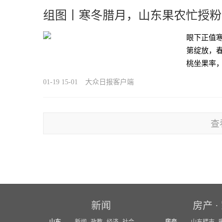
组图丨寒冬腊月，山东果农忙授粉
眼下正值寒
第绽放，
桃坐果率
01-19 15-01
大众日报客户端
查
新闻
房产
·