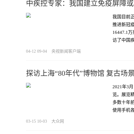
中疾控专家：我国建立免疫屏障或
我国目前
推进新冠疫
16447
访了中国
04-12 09-04
央视新闻客户端
探访上海“80年代”博物馆 复古
2021年
览。展览
多数十年
使用手机
03-15 10-03
大众网