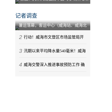
百姓
记者调查
暑运落幕，客运中心（威海站、威海北
站）到发旅客212.88万人次
2
行动！威海市文登区市场监管局开
3
展节前月饼专项监督检查
汛期以来平均降水量540毫米！威海
4
今年气候情况发布
威海交警深入推进事故预防工作 确
保辖区道路交通秩序稳定