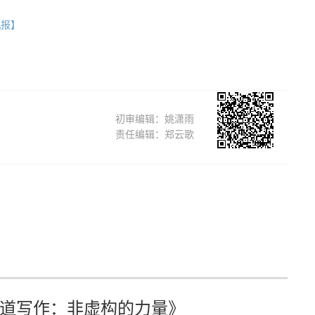
机报】
初审编辑：姚潇雨
责任编辑：郑云歌
道写作：非虚构的力量》