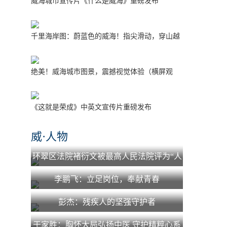
威海城市宣传片《什么是威海》重磅发布
千里海岸图：蔚蓝色的威海！指尖滑动，穿山越
海！
绝美！威海城市图景，震撼视觉体验（横屏观
看）
《这就是荣成》中英文宣传片重磅发布
威·人物
环翠区法院褚衍文被最高人民法院评为“人
民法院少年法庭工作先进个人”
李鹏飞：立足岗位，奉献青春
彭杰：残疾人的坚强守护者
于家胜：胸怀大局弘扬中医 守护精粹心系